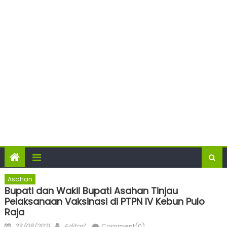
Asahan
Bupati dan Wakil Bupati Asahan Tinjau
Pelaksanaan Vaksinasi di PTPN IV Kebun Pulo
Raja
Posted
Author
23/08/2021
Editor1
Comment(0)