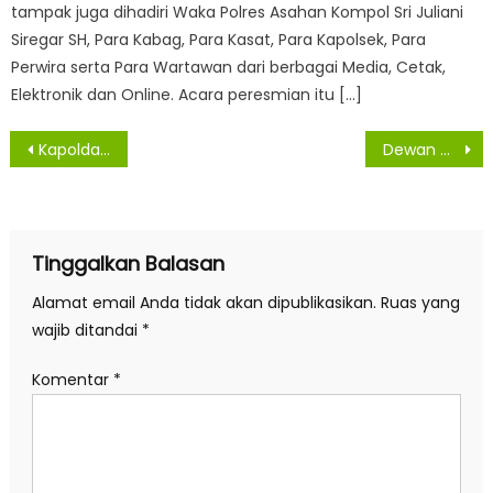
tampak juga dihadiri Waka Polres Asahan Kompol Sri Juliani
Siregar SH, Para Kabag, Para Kasat, Para Kapolsek, Para
Perwira serta Para Wartawan dari berbagai Media, Cetak,
Elektronik dan Online. Acara peresmian itu […]
Navigasi
Kapolda Sumut Tinjau Vaksinasi 2.000 Warga Binaan Pemasyarakatan Rutan Kelas I Medan
Dewan Dukung Wali Kota Medan Agar Camat dan Lurah Lakukan Pendataan
pos
Tinggalkan Balasan
Alamat email Anda tidak akan dipublikasikan.
Ruas yang
wajib ditandai
*
Komentar
*