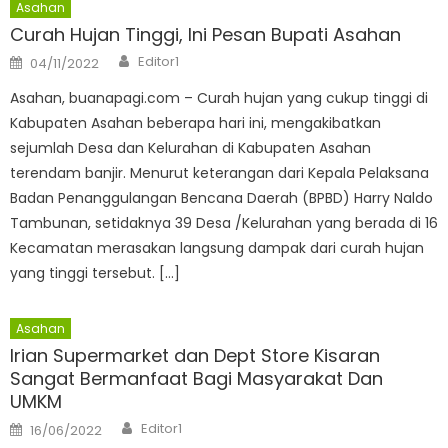
Asahan
Curah Hujan Tinggi, Ini Pesan Bupati Asahan
Author
Posted
Editor1
04/11/2022
on
Asahan, buanapagi.com – Curah hujan yang cukup tinggi di
Kabupaten Asahan beberapa hari ini, mengakibatkan
sejumlah Desa dan Kelurahan di Kabupaten Asahan
terendam banjir. Menurut keterangan dari Kepala Pelaksana
Badan Penanggulangan Bencana Daerah (BPBD) Harry Naldo
Tambunan, setidaknya 39 Desa /Kelurahan yang berada di 16
Kecamatan merasakan langsung dampak dari curah hujan
yang tinggi tersebut. […]
Asahan
Irian Supermarket dan Dept Store Kisaran
Sangat Bermanfaat Bagi Masyarakat Dan
UMKM
Author
Posted
Editor1
16/06/2022
on