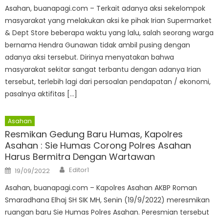
Asahan, buanapagi.com – Terkait adanya aksi sekelompok
masyarakat yang melakukan aksi ke pihak Irian Supermarket
& Dept Store beberapa waktu yang lalu, salah seorang warga
bernama Hendra Gunawan tidak ambil pusing dengan
adanya aksi tersebut. Dirinya menyatakan bahwa
masyarakat sekitar sangat terbantu dengan adanya Irian
tersebut, terlebih lagi dari persoalan pendapatan / ekonomi,
pasalnya aktifitas […]
Asahan
Resmikan Gedung Baru Humas, Kapolres
Asahan : Sie Humas Corong Polres Asahan
Harus Bermitra Dengan Wartawan
Author
Posted
Editor1
19/09/2022
on
Asahan, buanapagi.com – Kapolres Asahan AKBP Roman
Smaradhana Elhaj SH SIK MH, Senin (19/9/2022) meresmikan
ruangan baru Sie Humas Polres Asahan. Peresmian tersebut