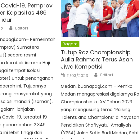
i Covid-19, Pemprov
ter Kapasitas 486
idur
Author
Editor1
22
napagi.com– Pemerintah
Ragam
Pemprov) Sumatera
Tutup Raz Championship,
ut) secara resmi
Aulia Rahman: Terus Asah
an kembali Asrama Haji
Jiwa Kompetisi
gai tempat Isolasi
Author
Posted
Editor1
11/03/2023
soter) untuk penanganan
on
 daerah ini. Tujuannya
Medan, buanapagi.com – Pemko
rangi masyarakat yang
Medan mengapresiasi digelarnya R
solasi mandiri (Isoman).
Championship ke XV Tahun 2023
alami lonjakan
yang mengusung tema “Raising
Covid-19, tercatat 19
Talents and Champions” di Yayasa
da penambahan 2.349
Pendidikan Shafiyyatul Amaliyah
 ini lebih tinggi dari
(YPSA) Jalan Setia Budi Medan, Sab