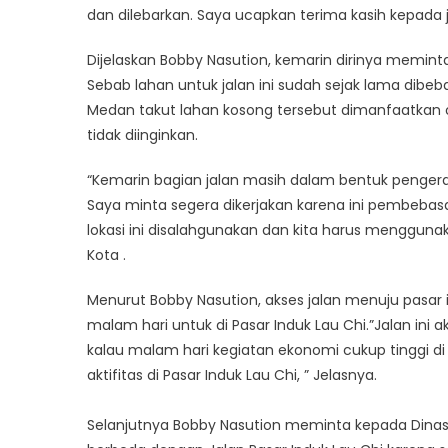
dan dilebarkan. Saya ucapkan terima kasih kepada 
Dijelaskan Bobby Nasution, kemarin dirinya meminta
Sebab lahan untuk jalan ini sudah sejak lama dib
Medan takut lahan kosong tersebut dimanfaatkan o
tidak diinginkan.
“Kemarin bagian jalan masih dalam bentuk pengerasa
Saya minta segera dikerjakan karena ini pembebasan
lokasi ini disalahgunakan dan kita harus menggunak
Kota .
Menurut Bobby Nasution, akses jalan menuju pasar i
malam hari untuk di Pasar Induk Lau Chi.”Jalan ini a
kalau malam hari kegiatan ekonomi cukup tinggi d
aktifitas di Pasar Induk Lau Chi, ” Jelasnya.
Selanjutnya Bobby Nasution meminta kepada Dinas P