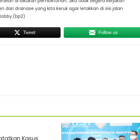
etelah di lakukan pembetonan. Jika tidak segera kerjakan
dari drainase yang kita keruk agar letakkan di sisi jalan
 Bobby.(bp2)
Tweet
Follow us
tatkan Kasus