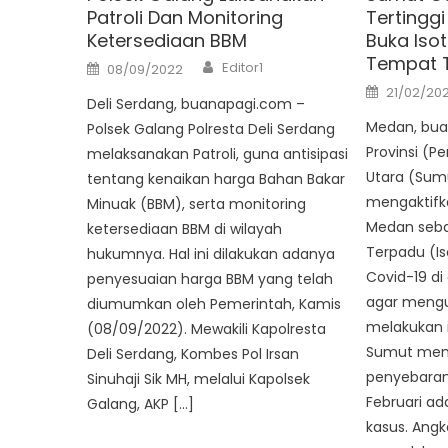
Patroli Dan Monitoring
Tertingg
Ketersediaan BBM
Buka Iso
Tempat T
Author
Posted
Editor1
08/09/2022
on
Posted
21/02/20
on
Deli Serdang, buanapagi.com –
Medan, bua
Polsek Galang Polresta Deli Serdang
Provinsi (
melaksanakan Patroli, guna antisipasi
Utara (Sum
tentang kenaikan harga Bahan Bakar
mengaktifk
Minuak (BBM), serta monitoring
Medan seba
ketersediaan BBM di wilayah
Terpadu (I
hukumnya. Hal ini dilakukan adanya
Covid-19 di
penyesuaian harga BBM yang telah
agar mengu
diumumkan oleh Pemerintah, Kamis
melakukan i
(08/09/2022). Mewakili Kapolresta
Sumut meng
Deli Serdang, Kombes Pol Irsan
penyebaran 
Sinuhaji Sik MH, melalui Kapolsek
Februari a
Galang, AKP […]
kasus. Angka