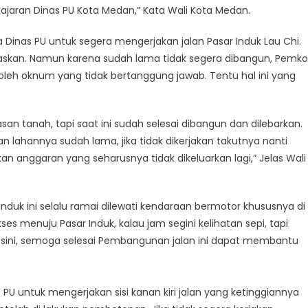
jajaran Dinas PU Kota Medan,” Kata Wali Kota Medan.
 Dinas PU untuk segera mengerjakan jalan Pasar Induk Lau Chi.
ebaskan. Namun karena sudah lama tidak segera dibangun, Pemko
leh oknum yang tidak bertanggung jawab. Tentu hal ini yang
n tanah, tapi saat ini sudah selesai dibangun dan dilebarkan.
 lahannya sudah lama, jika tidak dikerjakan takutnya nanti
an anggaran yang seharusnya tidak dikeluarkan lagi,” Jelas Wali
nduk ini selalu ramai dilewati kendaraan bermotor khususnya di
kses menuju Pasar Induk, kalau jam segini kelihatan sepi, tapi
i sini, semoga selesai Pembangunan jalan ini dapat membantu
U untuk mengerjakan sisi kanan kiri jalan yang ketinggiannya