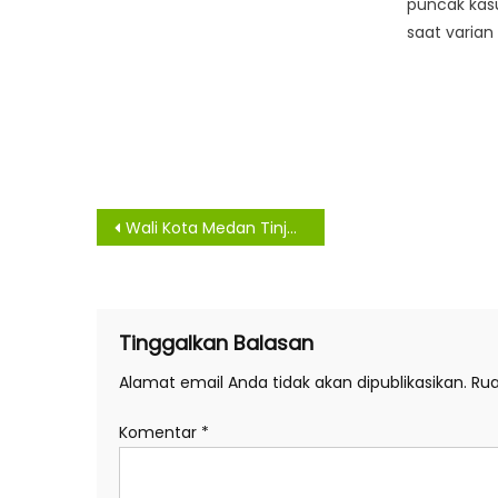
puncak kasu
saat varian
Navigasi
Wali Kota Medan Tinjau Jalan Rusak di Medan Selayang
pos
Tinggalkan Balasan
Alamat email Anda tidak akan dipublikasikan.
Rua
Komentar
*