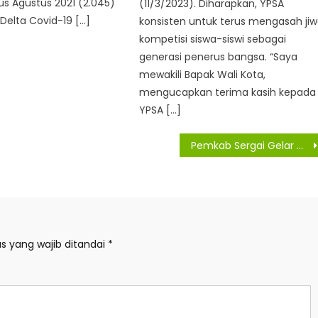
s Agustus 2021 (2.045)
(11/3/2023). Diharapkan, YPSA
 Delta Covid-19 […]
konsisten untuk terus mengasah ji
kompetisi siswa-siswi sebagai
generasi penerus bangsa. “Saya
mewakili Bapak Wali Kota,
mengucapkan terima kasih kepada
YPSA […]
Pemkab Sergai Gelar Workshop Dana Desa
s yang wajib ditandai
*