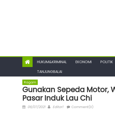
HUKUM&KRIMINAL
EKONOMI
POLITIK
TANJUNGBALAI
Ragam
Gunakan Sepeda Motor, W
Pasar Induk Lau Chi
Posted
Author
06/07/2021
Editor1
Comment(0)
on