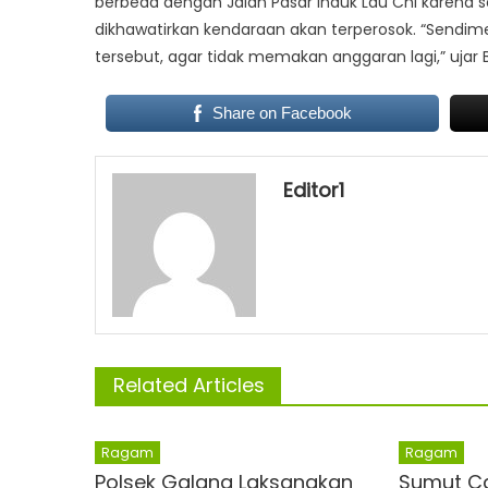
berbeda dengan Jalan Pasar Induk Lau Chi karena s
dikhawatirkan kendaraan akan terperosok. “Sendimen 
tersebut, agar tidak memakan anggaran lagi,” ujar
Share on Facebook
Editor1
Related Articles
Ragam
Ragam
Polsek Galang Laksanakan
Sumut Ca