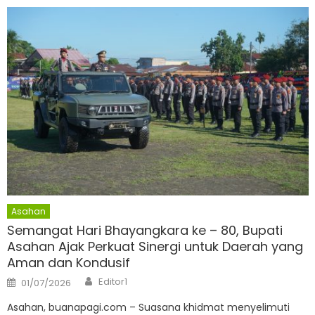
Asahan
Semangat Hari Bhayangkara ke – 80, Bupati
Asahan Ajak Perkuat Sinergi untuk Daerah yang
Aman dan Kondusif
Author
Posted
Editor1
01/07/2026
on
Asahan, buanapagi.com – Suasana khidmat menyelimuti