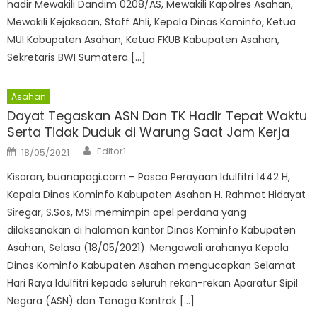
hadir Mewakili Dandim 0208/AS, Mewakili Kapolres Asahan,
Mewakili Kejaksaan, Staff Ahli, Kepala Dinas Kominfo, Ketua
MUI Kabupaten Asahan, Ketua FKUB Kabupaten Asahan,
Sekretaris BWI Sumatera […]
Asahan
Dayat Tegaskan ASN Dan TK Hadir Tepat Waktu
Serta Tidak Duduk di Warung Saat Jam Kerja
Author
Posted
Editor1
18/05/2021
on
Kisaran, buanapagi.com – Pasca Perayaan Idulfitri 1442 H,
Kepala Dinas Kominfo Kabupaten Asahan H. Rahmat Hidayat
Siregar, S.Sos, MSi memimpin apel perdana yang
dilaksanakan di halaman kantor Dinas Kominfo Kabupaten
Asahan, Selasa (18/05/2021). Mengawali arahanya Kepala
Dinas Kominfo Kabupaten Asahan mengucapkan Selamat
Hari Raya Idulfitri kepada seluruh rekan-rekan Aparatur Sipil
Negara (ASN) dan Tenaga Kontrak […]