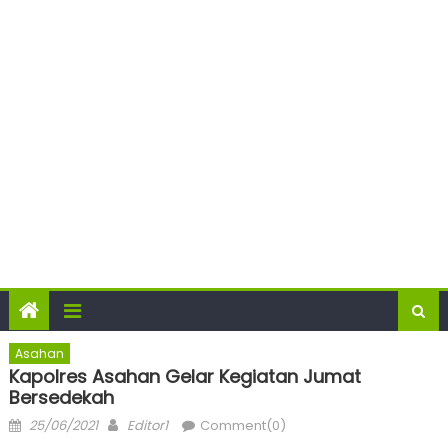
Asahan
Kapolres Asahan Gelar Kegiatan Jumat
Bersedekah
Posted
Author
25/06/2021
Editor1
Comment(0)
on