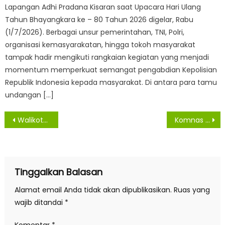
Lapangan Adhi Pradana Kisaran saat Upacara Hari Ulang
Tahun Bhayangkara ke – 80 Tahun 2026 digelar, Rabu
(1/7/2026). Berbagai unsur pemerintahan, TNI, Polri,
organisasi kemasyarakatan, hingga tokoh masyarakat
tampak hadir mengikuti rangkaian kegiatan yang menjadi
momentum memperkuat semangat pengabdian Kepolisian
Republik Indonesia kepada masyarakat. Di antara para tamu
undangan […]
Navigasi
Walikota Himbau Tim Pora Tingkatkan Sinergitas Antar Instansi Awasi Orang Asing
Komnas HAM Apresiasi Poldasu dan Jajaran Dalam Menangani Perkara Penembakan Marsal Harahap
pos
Tinggalkan Balasan
Alamat email Anda tidak akan dipublikasikan.
Ruas yang
wajib ditandai
*