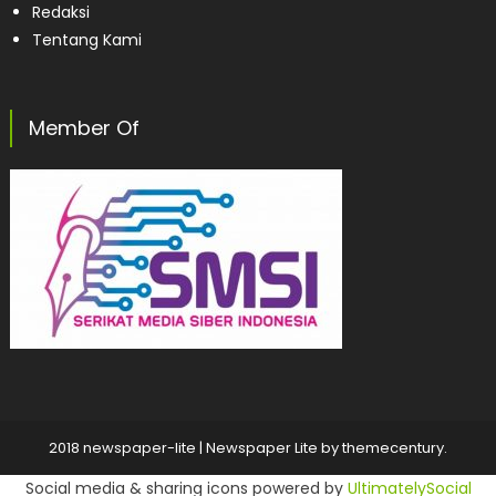
Redaksi
Tentang Kami
Member Of
2018 newspaper-lite
|
Newspaper Lite by
themecentury
.
Social media & sharing icons powered by
UltimatelySocial