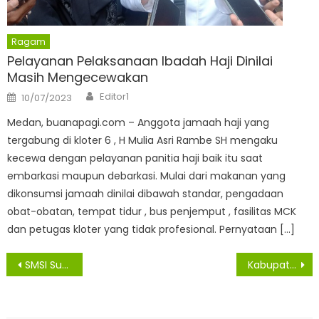
Ragam
Pelayanan Pelaksanaan Ibadah Haji Dinilai
Masih Mengecewakan
Author
Posted
Editor1
10/07/2023
on
Medan, buanapagi.com – Anggota jamaah haji yang
tergabung di kloter 6 , H Mulia Asri Rambe SH mengaku
kecewa dengan pelayanan panitia haji baik itu saat
embarkasi maupun debarkasi. Mulai dari makanan yang
dikonsumsi jamaah dinilai dibawah standar, pengadaan
obat-obatan, tempat tidur , bus penjemput , fasilitas MCK
dan petugas kloter yang tidak profesional. Pernyataan […]
Navigasi
SMSI Sumut ‘Warning’ Pemko Medan Jangan Sampai Terjebak Situasi “Darurat Pers”
Kabupaten Samosir Masuk 10 Besar se-Indonesia Dalam Penerapan SPBE
pos