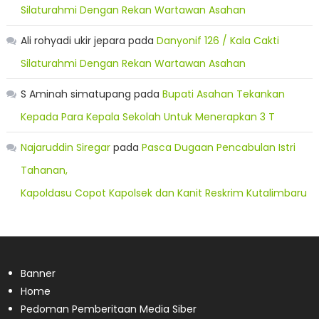
Silaturahmi Dengan Rekan Wartawan Asahan
Ali rohyadi ukir jepara
pada
Danyonif 126 / Kala Cakti
Silaturahmi Dengan Rekan Wartawan Asahan
S Aminah simatupang
pada
Bupati Asahan Tekankan
Kepada Para Kepala Sekolah Untuk Menerapkan 3 T
Najaruddin Siregar
pada
Pasca Dugaan Pencabulan Istri
Tahanan,
Kapoldasu Copot Kapolsek dan Kanit Reskrim Kutalimbaru
Banner
Home
Pedoman Pemberitaan Media Siber