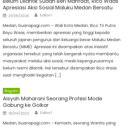
Belum Dilantik Sudah Beri Manfaat, Rico Waas
Apresiasi Aksi Sosial Maluku Medan Bersatu
Author
Posted
Editor1
21/06/2026
on
Medan, buanapagi.com – Wali Kota Medan, Rico Tri Putra
Bayu Waas, memberikan apresiasi yang tinggi kepada
seluruh jajaran pengurus dan keluarga besar Maluku Medan
Bersatu (MMB). Apresiasi ini disampaikan atas inisiatif
organisasi tersebut yang telah bergerak nyata membantu
masyarakat melalui aksi sosial, meski kepengurusannya
belum resmi dilantik. Hal tersebut disampaikan Rico Waas
saat menghadiri kegiatan […]
Ragam
Aisyah Maharani Seorang Profesi Mode
Gabung ke Golkar
Author
Posted
Editor1
19/04/2022
on
Medan, buanapagi.com – Kemarin, seorang Wanita yang