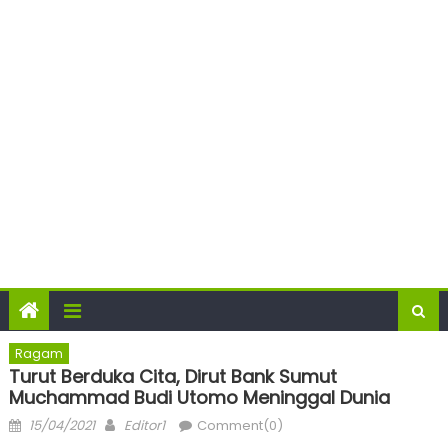
Ragam
Turut Berduka Cita, Dirut Bank Sumut
Muchammad Budi Utomo Meninggal Dunia
Posted
Author
15/04/2021
Editor1
Comment(0)
on