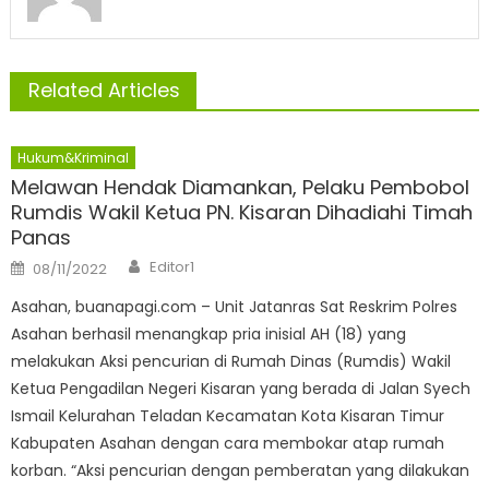
Related Articles
Hukum&Kriminal
Melawan Hendak Diamankan, Pelaku Pembobol
Rumdis Wakil Ketua PN. Kisaran Dihadiahi Timah
Panas
Author
Posted
Editor1
08/11/2022
on
Asahan, buanapagi.com – Unit Jatanras Sat Reskrim Polres
Asahan berhasil menangkap pria inisial AH (18) yang
melakukan Aksi pencurian di Rumah Dinas (Rumdis) Wakil
Ketua Pengadilan Negeri Kisaran yang berada di Jalan Syech
Ismail Kelurahan Teladan Kecamatan Kota Kisaran Timur
Kabupaten Asahan dengan cara membokar atap rumah
korban. “Aksi pencurian dengan pemberatan yang dilakukan