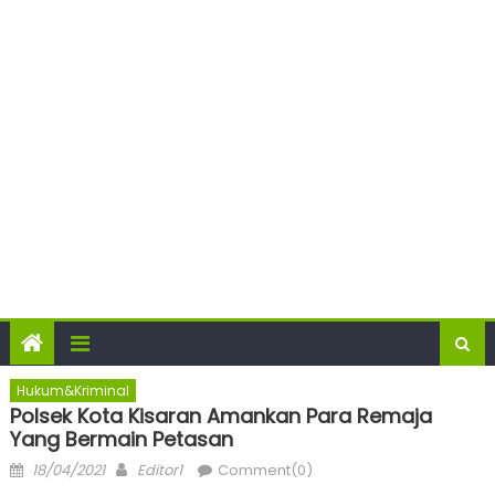
Hukum&Kriminal
Polsek Kota Kisaran Amankan Para Remaja
Yang Bermain Petasan
Posted
Author
18/04/2021
Editor1
Comment(0)
on