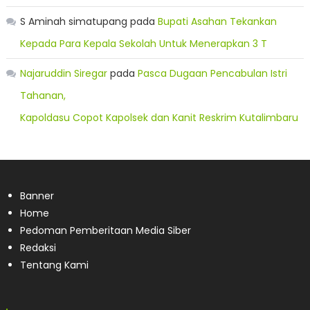
S Aminah simatupang
pada
Bupati Asahan Tekankan
Kepada Para Kepala Sekolah Untuk Menerapkan 3 T
Najaruddin Siregar
pada
Pasca Dugaan Pencabulan Istri
Tahanan,
Kapoldasu Copot Kapolsek dan Kanit Reskrim Kutalimbaru
Banner
Home
Pedoman Pemberitaan Media Siber
Redaksi
Tentang Kami