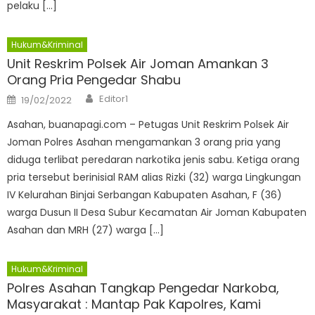
pelaku […]
Hukum&Kriminal
Unit Reskrim Polsek Air Joman Amankan 3
Orang Pria Pengedar Shabu
Author
Posted
Editor1
19/02/2022
on
Asahan, buanapagi.com – Petugas Unit Reskrim Polsek Air
Joman Polres Asahan mengamankan 3 orang pria yang
diduga terlibat peredaran narkotika jenis sabu. Ketiga orang
pria tersebut berinisial RAM alias Rizki (32) warga Lingkungan
IV Kelurahan Binjai Serbangan Kabupaten Asahan, F (36)
warga Dusun II Desa Subur Kecamatan Air Joman Kabupaten
Asahan dan MRH (27) warga […]
Hukum&Kriminal
Polres Asahan Tangkap Pengedar Narkoba,
Masyarakat : Mantap Pak Kapolres, Kami