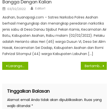
Bangga Dengan Kalian
Author
Posted
Editor1
03/02/2022
on
Asahan, buanapagi.com – Satres Narkoba Polres Asahan
berhasil mengungkap dan menangkap peredaran narkotika
jenis sabu di Desa Danau Sijabut Pekan Kamis, Kecamatan Air
Batu, Kabupaten Asahan, Rabu malam (02/02/2022). Pelaku
adalah Herianto alias Heri (46) warga Dusun VI, Desa Sei Alim
Hasak, Kecamatan Sei Dadap, Kabupaten Asahan dan Romi
Fahrizal Sitompul (44) warga Kabupaten Labuhan […]
Navigasi
Larangan Mudik 2021, Kapoldasu: Kita Lakukan Penyekatan dan Paksa Putar Balik
Bertambah Lagi 17 Orang Warga Asahan Konfirmasi
pos
Tinggalkan Balasan
Alamat email Anda tidak akan dipublikasikan.
Ruas yang
wajib ditandai
*