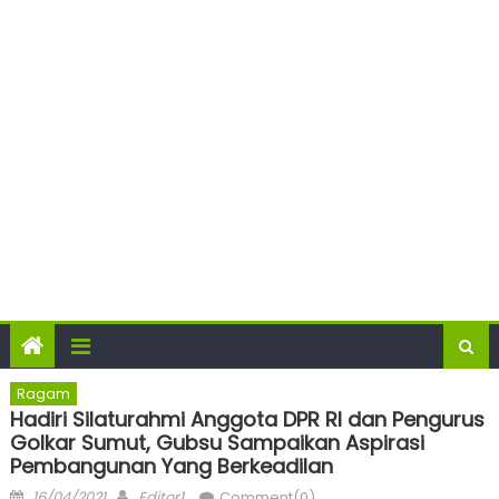
Ragam
Hadiri Silaturahmi Anggota DPR RI dan Pengurus
Golkar Sumut, Gubsu Sampaikan Aspirasi
Pembangunan Yang Berkeadilan
Posted
Author
16/04/2021
Editor1
Comment(0)