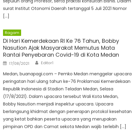
sepuluh orang Profesor, serta praktisi konsultan bisnis. Dalam
surat Institut Otonomi Daerah tertanggal 5 Juli 2021 Nomor
[…]
Ragam
Di Hari Kemerdekaan RI Ke 76 Tahun, Bobby
Nasution Ajak Masyarakat Memutus Mata
Rantai Penyebaran Covid-19 di Kota Medan
Author
Posted
Editor1
17/08/2021
on
Medan, buanapagi.com – Pemko Medan menggelar upacara
peringatan hari ulang tahun ke-76 Proklamasi Kemerdekaan
Republik Indonesia di Stadion Teladan Medan, Selasa
(17/8/2021). Dalam upacara tersebut Wali Kota Medan,
Bobby Nasution menjadi inspektur upacara. Upacara
berlangsung khidmat dengan penerapan protokol kesehatan
yang ketat bahkan peserta upacara yang merupakan
pimpinan OPD dan Camat sekota Medan wajib terlebih […]