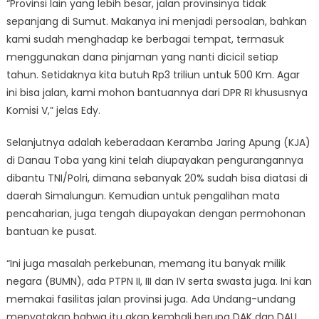
“Provinsi lain yang lebih besar, jalan provinsinya tidak
sepanjang di Sumut. Makanya ini menjadi persoalan, bahkan
kami sudah menghadap ke berbagai tempat, termasuk
menggunakan dana pinjaman yang nanti dicicil setiap
tahun. Setidaknya kita butuh Rp3 triliun untuk 500 Km. Agar
ini bisa jalan, kami mohon bantuannya dari DPR RI khususnya
Komisi V,” jelas Edy.
Selanjutnya adalah keberadaan Keramba Jaring Apung (KJA)
di Danau Toba yang kini telah diupayakan pengurangannya
dibantu TNI/Polri, dimana sebanyak 20% sudah bisa diatasi di
daerah Simalungun. Kemudian untuk pengalihan mata
pencaharian, juga tengah diupayakan dengan permohonan
bantuan ke pusat.
“Ini juga masalah perkebunan, memang itu banyak milik
negara (BUMN), ada PTPN II, III dan IV serta swasta juga. Ini kan
memakai fasilitas jalan provinsi juga. Ada Undang-undang
menyatakan bahwa itu akan kembali berupa DAK dan DAU,