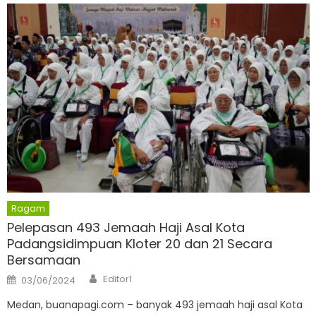
Ragam
Pelepasan 493 Jemaah Haji Asal Kota
Padangsidimpuan Kloter 20 dan 21 Secara
Bersamaan
Author
Posted
Editor1
03/06/2024
on
Medan, buanapagi.com – banyak 493 jemaah haji asal Kota