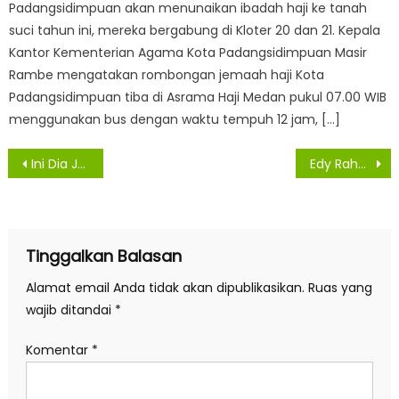
Padangsidimpuan akan menunaikan ibadah haji ke tanah
suci tahun ini, mereka bergabung di Kloter 20 dan 21. Kepala
Kantor Kementerian Agama Kota Padangsidimpuan Masir
Rambe mengatakan rombongan jemaah haji Kota
Padangsidimpuan tiba di Asrama Haji Medan pukul 07.00 WIB
menggunakan bus dengan waktu tempuh 12 jam, […]
Navigasi
Ini Dia Juara Lomba Cerita Wastra 2021 Tingkat Provinsi Sumut
Edy Rahmayadi Minta KPU, Bawaslu, Polri dan TNI Tegas Dalam Penyelenggaraan PSU
pos
Tinggalkan Balasan
Alamat email Anda tidak akan dipublikasikan.
Ruas yang
wajib ditandai
*
Komentar
*