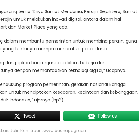
ngusung tema “Kriya Sumut Mendunia, Perajin Sejahtera, Sumut
ajin untuk melakukan inovasi digital, antara dalam hal
t dan Market Place yang ada.
ing dalam membantu pemerintah untuk membina perajin, guna
ggi, yang tentunya mampu menembus pasar dunia.
ing dan pijakan bagi organisasi dalam bekerja dan
unya dengan memanfaatkan teknologi digital,” ucapnya.
 mendukung program pemerintah, gerakan nasional Bangga
lakkan untuk menciptakan kesadaran, kecintaan dan kebanggaan,
uk Indonesia,” ujarnya.(bp3)
Tweet
Follow us
tkan
,
Jalin Kemitraan
,
www.buanapagi.com