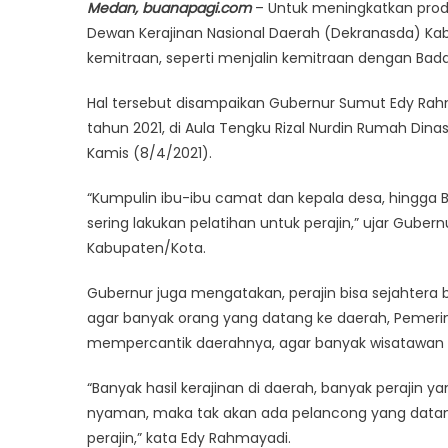
Medan, buanapagi.com
– Untuk meningkatkan produ
Dewan Kerajinan Nasional Daerah (Dekranasda) Kab
kemitraan, seperti menjalin kemitraan dengan Bada
Hal tersebut disampaikan Gubernur Sumut Edy Ra
tahun 2021, di Aula Tengku Rizal Nurdin Rumah Di
Kamis (8/4/2021).
“Kumpulin ibu-ibu camat dan kepala desa, hingga B
sering lakukan pelatihan untuk perajin,” ujar Guber
Kabupaten/Kota.
Gubernur juga mengatakan, perajin bisa sejahtera bi
agar banyak orang yang datang ke daerah, Pemeri
mempercantik daerahnya, agar banyak wisatawan 
“Banyak hasil kerajinan di daerah, banyak perajin
nyaman, maka tak akan ada pelancong yang datang 
perajin,” kata Edy Rahmayadi.