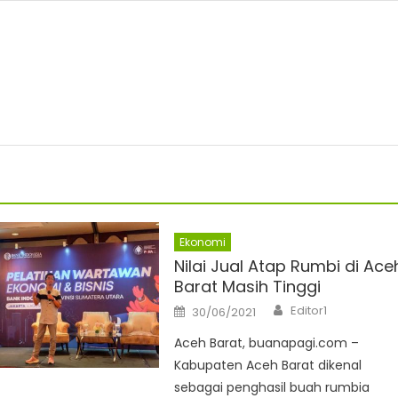
Ekonomi
Nilai Jual Atap Rumbi di Ace
Barat Masih Tinggi
Author
Posted
Editor1
30/06/2021
on
Aceh Barat, buanapagi.com –
Kabupaten Aceh Barat dikenal
sebagai penghasil buah rumbia