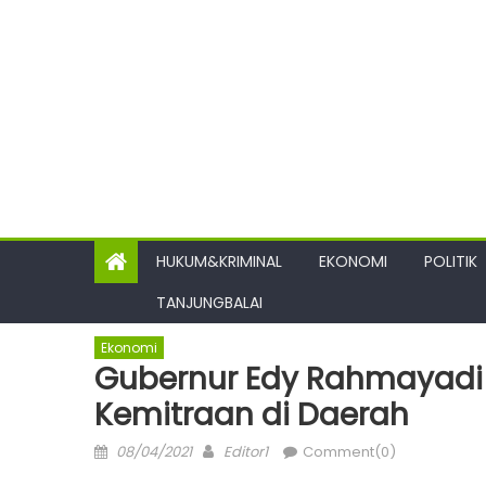
HUKUM&KRIMINAL
EKONOMI
POLITIK
TANJUNGBALAI
Ekonomi
Gubernur Edy Rahmayadi 
Kemitraan di Daerah
Posted
Author
08/04/2021
Editor1
Comment(0)
on