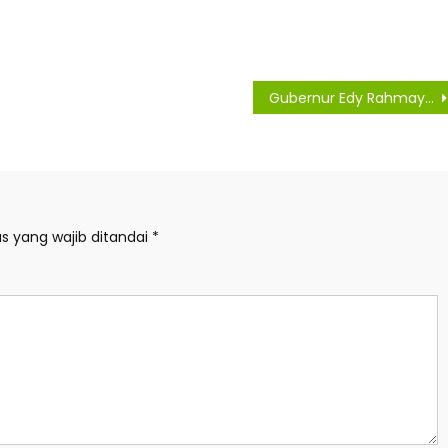
Gubernur Edy Rahmayadi Minta Kabupaten/Kota Fokus ke Pembangunan Potensial
s yang wajib ditandai
*