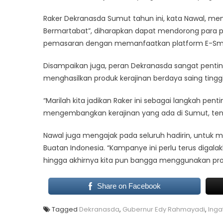
Raker Dekranasda Sumut tahun ini, kata Nawal, me
Bermartabat”, diharapkan dapat mendorong para per
pemasaran dengan memanfaatkan platform E-Smar
Disampaikan juga, peran Dekranasda sangat pent
menghasilkan produk kerajinan berdaya saing tin
“Marilah kita jadikan Raker ini sebagai langkah pent
mengembangkan kerajinan yang ada di Sumut, tent
Nawal juga mengajak pada seluruh hadirin, untuk
Buatan Indonesia. “Kampanye ini perlu terus diga
hingga akhirnya kita pun bangga menggunakan prod
Share on Facebook
Tagged
Dekranasda
,
Gubernur Edy Rahmayadi
,
Inga