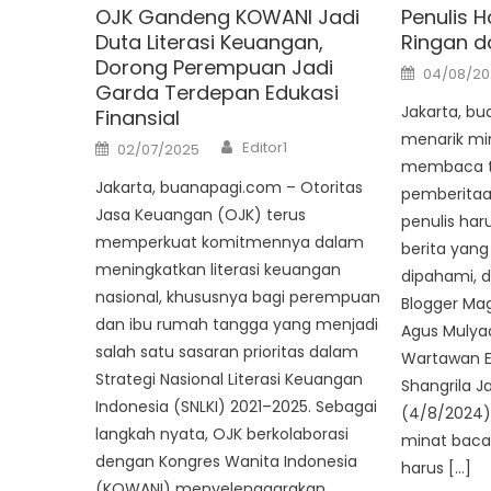
OJK Gandeng KOWANI Jadi
Penulis H
Duta Literasi Keuangan,
Ringan d
Dorong Perempuan Jadi
Posted
04/08/2
on
Garda Terdepan Edukasi
Jakarta, b
Finansial
menarik mi
Author
Posted
Editor1
02/07/2025
on
membaca t
Jakarta, buanapagi.com – Otoritas
pemberitaa
Jasa Keuangan (OJK) terus
penulis har
memperkuat komitmennya dalam
berita yan
meningkatkan literasi keuangan
dipahami, d
nasional, khususnya bagi perempuan
Blogger Ma
dan ibu rumah tangga yang menjadi
Agus Mulyad
salah satu sasaran prioritas dalam
Wartawan Ek
Strategi Nasional Literasi Keuangan
Shangrila J
Indonesia (SNLKI) 2021–2025. Sebagai
(4/8/2024).
langkah nyata, OJK berkolaborasi
minat baca 
dengan Kongres Wanita Indonesia
harus […]
(KOWANI) menyelenggarakan