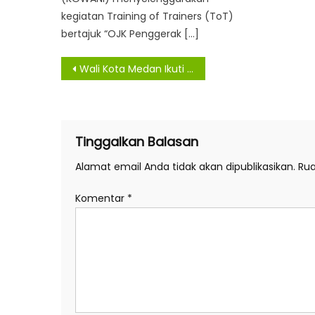
kegiatan Training of Trainers (ToT)
bertajuk “OJK Penggerak […]
Navigasi
Wali Kota Medan Ikuti Musrenbang Provinsi Sumut
pos
Tinggalkan Balasan
Alamat email Anda tidak akan dipublikasikan.
Rua
Komentar
*