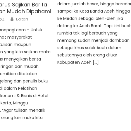
arus Sajikan Berita
dalam jumlah besar, hingga bereda
an Mudah Dipahami
sampai ke Kota Banda Aceh hingga
Author
ke Medan sebagai oleh-oleh jika
Editor1
024
datang ke Aceh Barat. Tapi kini bua
uanapagi.com – Untuk
rumbia tak lagi berbuah yang
nat masyarakat
memang sudah menjadi dambaan
ulisan maupun
sebagai khas salak Aceh dalam
n yang kita sajikan maka
sebutannya oleh orang diluar
us menyajikan berita-
Kabupaten Aceh […]
g ringan dan mudah
emikian dikatakan
gelang dan penulis buku
i dalam Pelatihan
onomi & Bisnis di Hotel
akarta, Minggu
 “Agar tulisan menarik
orang lain maka kita