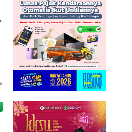
la
uk