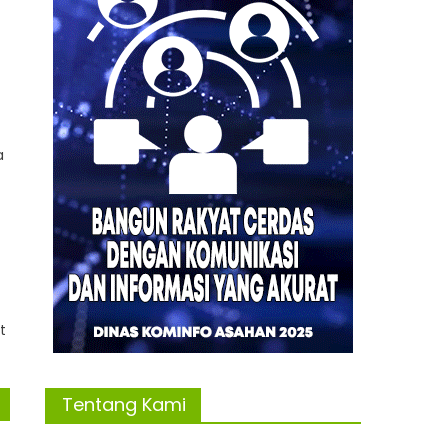
a
t
Tentang Kami