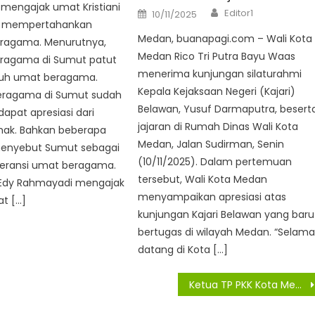
mengajak umat Kristiani
Author
Posted
Editor1
10/11/2025
on
s mempertahankan
Medan, buanapagi.com – Wali Kota
beragama. Menurutnya,
Medan Rico Tri Putra Bayu Waas
beragama di Sumut patut
menerima kunjungan silaturahmi
uruh umat beragama.
Kepala Kejaksaan Negeri (Kajari)
beragama di Sumut sudah
Belawan, Yusuf Darmaputra, besert
apat apresiasi dari
jajaran di Rumah Dinas Wali Kota
ihak. Bahkan beberapa
Medan, Jalan Sudirman, Senin
enyebut Sumut sebagai
(10/11/2025). Dalam pertemuan
oleransi umat beragama.
tersebut, Wali Kota Medan
, Edy Rahmayadi mengajak
menyampaikan apresiasi atas
t […]
kunjungan Kajari Belawan yang baru
bertugas di wilayah Medan. “Selama
datang di Kota […]
Ketua TP PKK Kota Medan Kunjungan Kerja ke Kecamatan Medan Baru