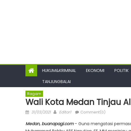
HUKUM&KRIMINAL
EKONOMI
POLITIK
TANJUNGBALAI
Ragam
Wali Kota Medan Tinjau A
Posted
Author
31/03/2021
Editor1
Comment(0)
on
Medan, buanapagi.com
– Guna mengatasi permasal