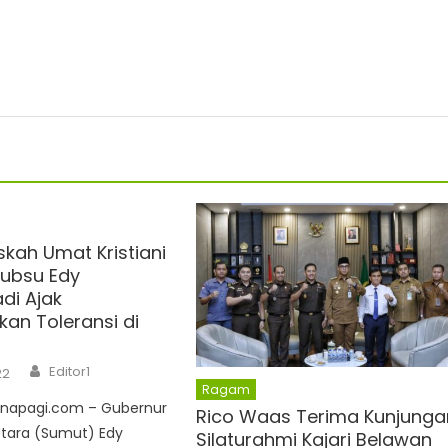
skah Umat Kristiani
ubsu Edy
di Ajak
kan Toleransi di
Author
Editor1
22
Ragam
napagi.com – Gubernur
Rico Waas Terima Kunjunga
tara (Sumut) Edy
Silaturahmi Kajari Belawan