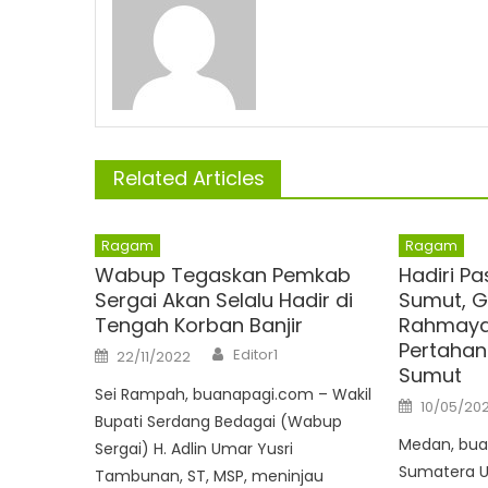
Related Articles
Ragam
Ragam
Wabup Tegaskan Pemkab
Hadiri Pa
Sergai Akan Selalu Hadir di
Sumut, G
Tengah Korban Banjir
Rahmaya
Pertahan
Author
Posted
Editor1
22/11/2022
on
Sumut
Sei Rampah, buanapagi.com – Wakil
Posted
10/05/20
on
Bupati Serdang Bedagai (Wabup
Medan, bua
Sergai) H. Adlin Umar Yusri
Sumatera U
Tambunan, ST, MSP, meninjau