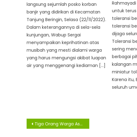
Rahmayadi 
langsung sejumlah posko korban
untuk teru
banjir yang didirikan di Kecamatan
toleransi 
Tanjung Beringin, Selasa (22/11/2022).
toleransi 
Dalam keterangannya di sela-sela
dijaga sel
kunjungan, Wabup Sergai
Toleransi 
menyampaikan keprihatinan atas
sering mend
musibah yang mesti dialami warga
berbagai p
yang harus mengungsi akibat luapan
kalangan m
air yang menggenangi kediaman […]
miniatur t
Karena itu
seluruh uma
Navigasi
Tiga Orang Warga Asahan Sembuh Dari Covid-19
pos