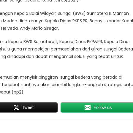
ran sungai bedera, Rabu (31/03/2021).
ngan Kepala Balai Wilayah Sungai (BWS) Sumatera II, Maman
 Medan diantaranya Kepala Dinas PKP&PR, Benny Iskandar,Kepa
Helvetia, Andy Mario Siregar.
ma Kepala BWS Sumatera II, Kepala Dinas PKP&PR, Kepala Dinas
ahulu guna mempelajari permasalahan dari aliran sungai Bedera
ng dihadapi dan dapat mengambil solusi yang tepat untuk
emudian menyisir pinggiran sungai bedera yang berada di
n tersebut nantinya akan diambil langkah-langkah strategis unt
sebut.(bp2)
Tweet
Follow us