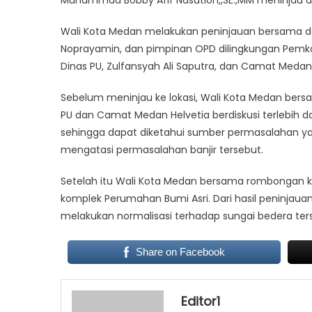
Muhammad Bobby Afif Nasution,,SE.,MM meninjau ali
Wali Kota Medan melakukan peninjauan bersama de
Noprayamin, dan pimpinan OPD dilingkungan Pemko
Dinas PU, Zulfansyah Ali Saputra, dan Camat Medan 
Sebelum meninjau ke lokasi, Wali Kota Medan bersa
PU dan Camat Medan Helvetia berdiskusi terlebih d
sehingga dapat diketahui sumber permasalahan ya
mengatasi permasalahan banjir tersebut.
Setelah itu Wali Kota Medan bersama rombongan k
komplek Perumahan Bumi Asri. Dari hasil peninjaua
melakukan normalisasi terhadap sungai bedera ter
Share on Facebook
Editor1