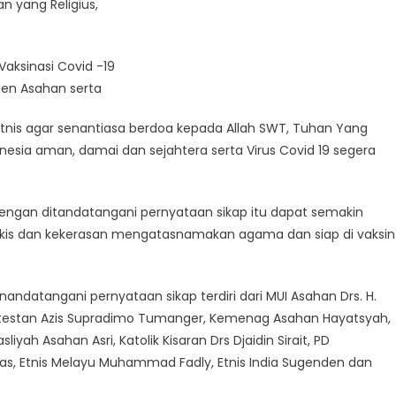
 yang Religius,
ksinasi Covid -19
en Asahan serta
is agar senantiasa berdoa kepada Allah SWT, Tuhan Yang
sia aman, damai dan sejahtera serta Virus Covid 19 segera
engan ditandatangani pernyataan sikap itu dapat semakin
rkis dan kekerasan mengatasnamakan agama dan siap di vaksin
datangani pernyataan sikap terdiri dari MUI Asahan Drs. H.
rotestan Azis Supradimo Tumanger, Kemenag Asahan Hayatsyah,
h Asahan Asri, Katolik Kisaran Drs Djaidin Sirait, PD
s, Etnis Melayu Muhammad Fadly, Etnis India Sugenden dan