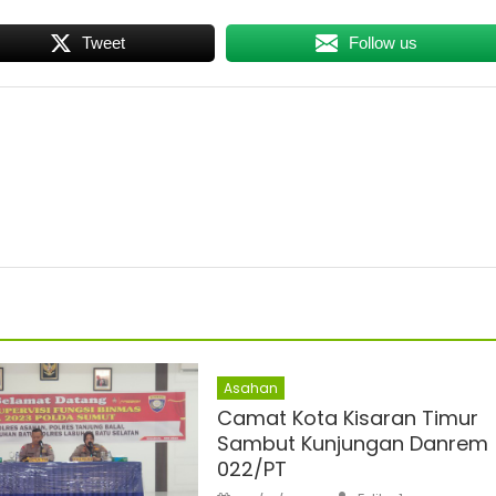
Tweet
Follow us
Asahan
Camat Kota Kisaran Timur
Sambut Kunjungan Danrem
022/PT
Author
Posted