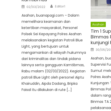
Author
Posted
Editor1
02/03/2022
on
Asahan, buanapagi.com – Dalam
memelihara keamanan dan
Asahan
ketertiban masyarakat, Personel
Tim 1 Sup
Polsek Sei Kepayang Polres Asahan
Bimmas 
melaksanakan kegiatan Patroli Blue
kunjungi
Light, yang bertujuan untuk
Posted
30/05/20
on
mengamankan di wilayah hukumnya
Asahan, bu
dari kriminalitas dan tindak pidana
Supervisi F
lainnya serta gangguan Kamtibmas,
Sumut mela
Rabu malam (02/03/2022). Kegiatan
Polres Asah
patroli Blue Light oleh personel Aiptu
Kunjungan T
Khairuddin, Aipda Dadang, Bripka
Bimmas Pol
Faisal itu dilakukan di rute […]
dalam rangk
Binmas TA 
pelaksanaan