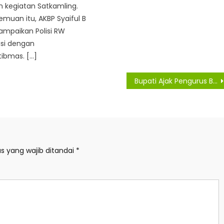
 kegiatan Satkamling.
muan itu, AKBP Syaiful B
ampaikan Polisi RW
asi dengan
ibmas. […]
Bupati Ajak Pengurus Baru TP-PKK Sergai Aktif Angkat UMKM
s yang wajib ditandai
*