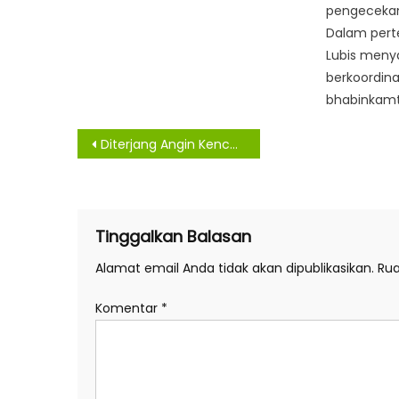
pengecekan
Dalam perte
Lubis meny
berkoordin
bhabinkamt
Navigasi
Diterjang Angin Kencang, Puluhan Rumah Rusak di Kabupaten Samosir
pos
Tinggalkan Balasan
Alamat email Anda tidak akan dipublikasikan.
Rua
Komentar
*