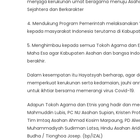
menjaga kerukunan umat beragama menuju Asahan
Sejahtera dan Berkarakter
4. Mendukung Program Pemerintah melaksanakan Va
kepada masyarakat Indonesia terutama di Kabupat
5. Menghimbau kepada semua Tokoh Agama dan Etn
Maha Esa agar Kabupaten Asahan dan bangsa Indone
berakhir.
Dalam kesempatan itu Hayatsyah berharap, agar d
memperkuat kerukunan serta kedamaian, jauhi an
untuk ikhtiar bersama memerangi virus Covid-19.
Adapun Tokoh Agama dan Etnis yang hadir dan menan
Mahmuddin Lubis, PC NU Asahan Supian, Kristen P
Tim Imtaq Asahan Ahmad Kosim Marpaung, PD Alwasliya
Muhammadiyah Sudirman Latsa, Hindu Asahan Arida
Budha / Tionghoa Josep. (bp/IZAL)