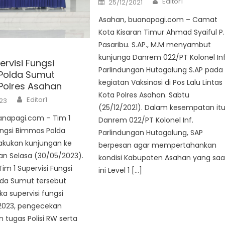
Editor1
25/12/2021
on
Asahan, buanapagi.com – Camat
Kota Kisaran Timur Ahmad Syaiful P.
Pasaribu. S.AP., M.M menyambut
kunjunga Danrem 022/PT Kolonel Inf
ervisi Fungsi
Parlindungan Hutagalung S.AP pada
Polda Sumut
kegiatan Vaksinasi di Pos Lalu Lintas
 Polres Asahan
Kota Polres Asahan. Sabtu
Author
Editor1
23
(25/12/2021). Dalam kesempatan it
anapagi.com – Tim 1
Danrem 022/PT Kolonel Inf.
ungsi Bimmas Polda
Parlindungan Hutagalung, SAP
kukan kunjungan ke
berpesan agar mempertahankan
an Selasa (30/05/2023).
kondisi Kabupaten Asahan yang saa
im 1 Supervisi Fungsi
ini Level 1 […]
da Sumut tersebut
a supervisi fungsi
2023, pengecekan
 tugas Polisi RW serta