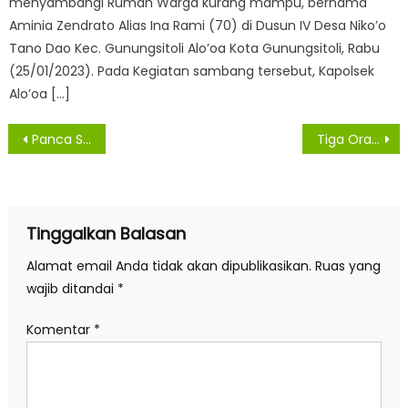
menyambangi Rumah Warga kurang mampu, bernama
Aminia Zendrato Alias Ina Rami (70) di Dusun IV Desa Niko’o
Tano Dao Kec. Gunungsitoli Alo’oa Kota Gunungsitoli, Rabu
(25/01/2023). Pada Kegiatan sambang tersebut, Kapolsek
Alo’oa […]
Navigasi
Panca Simanjuntak : 19 Polsek Polda Sumut, Tidak Lagi Tangani Proses Penyidikan
Tiga Orang Warga Asahan Sembuh Dari Covid-19
pos
Tinggalkan Balasan
Alamat email Anda tidak akan dipublikasikan.
Ruas yang
wajib ditandai
*
Komentar
*