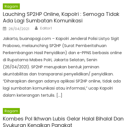
Ragam
Lauching SP2HP Online, Kapolri : Semoga Tidak
Ada Lagi Sumbatan Komunikasi
Author
Posted
Editor1
26/04/2021
on
Jakarta, buanapagi.com – Kapolri Jenderal Polisi Listyo Sigit
Prabowo, melaunching SP2HP (Surat Pemberitahuan
Perkembangan Hasil Penyidikan) dan e-PPNS berbasis online
di Rupatama Mabes Polri, Jakarta Selatan, Senin
(26/04/2021). SP2HP merupakan bentuk jaminan
akuntabilitas dan transparansi penyelidikan/ penyidikan.
“Diharapkan dengan adanya aplikasi SP2HP online, tidak ada
lagi sumbatan komunikasi atau informasi,” ucap Kapolri
dalam keterangan tertulis. […]
Ragam
Kombes Pol Ikhwan Lubis Gelar Halal Bihalal Dan
Syukuran Kenaikan Pangkat