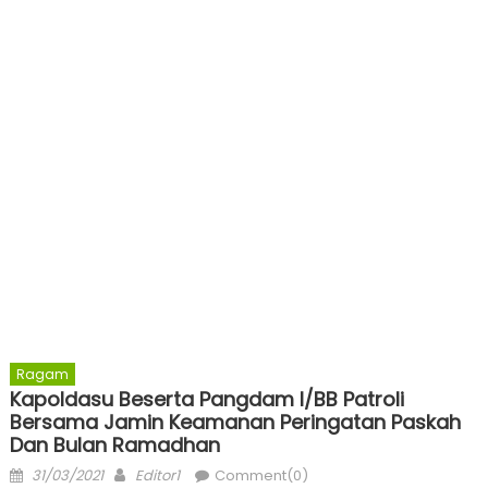
Ragam
Kapoldasu Beserta Pangdam I/BB Patroli
Bersama Jamin Keamanan Peringatan Paskah
Dan Bulan Ramadhan
Posted
Author
31/03/2021
Editor1
Comment(0)