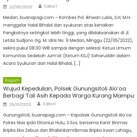
Author
Posted
Editor1
22/05/2022
on
Medan, buanapagi.com – Kombes Pol. Ikhwan Lubis, S.H, M.H.
menggelar Halal Bihalal dan syukuran atas kenaikan
Pangkatnya setingkat lebih tinggi, yang dilalaksanakan di Jl.
Letda Sudjono Gg. M. Idris No. 9 Medan, Minggu (22/05/2022),
sekira pukul 08.00 WIB sampai dengan selesai. Ketua Umum
Komunitas Sedekah Jum’at (Ketum KSJ) Saharuddin dalam
Acara Syukuran dan Halal Bihalal, […]
Ragam
Wujud Kepedulian, Polsek Gunungsitoli Alo’oa
Berbagi Tali Asih Kepada Warga Kurang Mampu
Author
Posted
Editor1
25/01/2023
on
Gunungsitoli, buanapagi.com – Kapolsek Gunungsitoli Alo’oa
Polres Nias Ipda Elitonius Hulu, S.Sos, bersama Kanit Binmas
Bripka Eka Zebua dan Bhabinkamtibmas Bripka Irwan Lahagu,