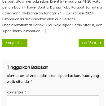
berpartisifasi mensukseskan Event Internasional F1H20 yaitu
perlombaan F1 Fower Boat di Danau Toba Parapat Sumatera
Utara yang dilaksanakan tanggal 24 – 26 Februari 2023.
Himbauan ini dilaksanakan oleh dua Personil
Bhabinkamtibmas Polsek Pulau Raja Aipda Herdik Sitorus, dan
Aipda Ilham, himbauan […]
Navigasi
Bupati Asahan Buka MTQ ke-52 Tingkat Kabupaten Asahan
Per 15 Februari, Enam Warga Asahan Konfirmasi Dan Tujuh Sembuh Dari Virus Covid -19
pos
Tinggalkan Balasan
Alamat email Anda tidak akan dipublikasikan.
Ruas yang
wajib ditandai
*
Komentar
*