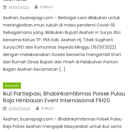
Author
Posted
Editor1
16/01/2022
on
Asahan, buanapagi.com – Berbagai cara dilakukan untuk
meningkatkan imun tubuh di masa pendemi Covid-19.
Sebagaimana yang dilakukan Bupati Asahan H. Surya, BSc
bersama Ketua TP. PKK Kab. Asahan Hj. Titiek Sugiharti
Surya,OPD dan Komunitas Sepeda Minggu (16/01/2022)
dengan melaksanakan Gowes bersama mengambil Start
dari Rumah Dinas Bupati dan Finish di Pelabuhan Panton
Bagan Asahan Kecamatan […]
Asahan
Ikut Partisipasi, Bhabinkamtibmas Polsek Pulau
Raja Himbauan Event Internasional F1H20
Author
Posted
Editor1
01/02/2023
on
Asahan, buanapagi.com – Bhabinkamtibmas Polsek Pulau
Raja Polres Asahan mengajak Masyarakat untuk ikut serta