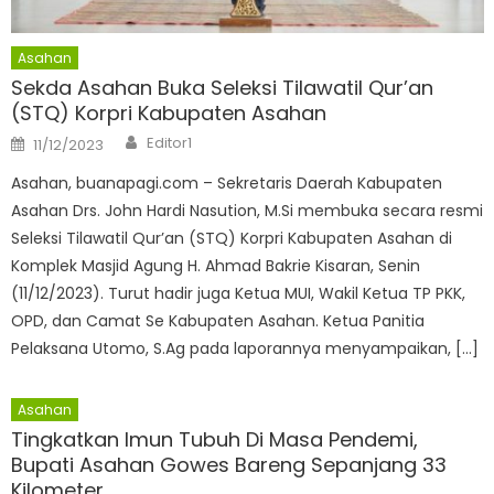
Asahan
Sekda Asahan Buka Seleksi Tilawatil Qur’an
(STQ) Korpri Kabupaten Asahan
Author
Posted
Editor1
11/12/2023
on
Asahan, buanapagi.com – Sekretaris Daerah Kabupaten
Asahan Drs. John Hardi Nasution, M.Si membuka secara resmi
Seleksi Tilawatil Qur’an (STQ) Korpri Kabupaten Asahan di
Komplek Masjid Agung H. Ahmad Bakrie Kisaran, Senin
(11/12/2023). Turut hadir juga Ketua MUI, Wakil Ketua TP PKK,
OPD, dan Camat Se Kabupaten Asahan. Ketua Panitia
Pelaksana Utomo, S.Ag pada laporannya menyampaikan, […]
Asahan
Tingkatkan Imun Tubuh Di Masa Pendemi,
Bupati Asahan Gowes Bareng Sepanjang 33
Kilometer