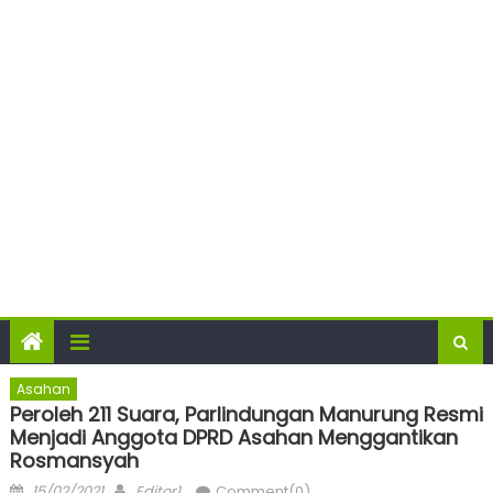
Asahan
Peroleh 211 Suara, Parlindungan Manurung Resmi
Menjadi Anggota DPRD Asahan Menggantikan
Rosmansyah
Posted
Author
15/02/2021
Editor1
Comment(0)