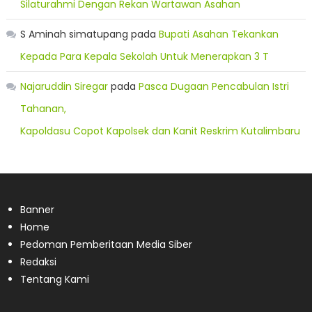
Silaturahmi Dengan Rekan Wartawan Asahan
S Aminah simatupang
pada
Bupati Asahan Tekankan
Kepada Para Kepala Sekolah Untuk Menerapkan 3 T
Najaruddin Siregar
pada
Pasca Dugaan Pencabulan Istri
Tahanan,
Kapoldasu Copot Kapolsek dan Kanit Reskrim Kutalimbaru
Banner
Home
Pedoman Pemberitaan Media Siber
Redaksi
Tentang Kami