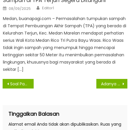
Sampah di TPA Terjun Segera Ditangani
Author
Posted
Editor1
08/09/2025
on
Medan, buanapagi.com – Permasalahan tumpukan sampah
di Tempat Pembuangan Akhir Sampah (TPA) yang berada di
Kelurahan Terjun, Kec. Medan Marelan mendapat perhatian
serius Wali Kota Medan Rico Tri Putra Bayu Waas. Rico Waas
tidak ingin sampah yang menumpuk hingga mencapai
ketinggian sekitar 50 Meter itu menimbulkan permasalahan
lingkungan, khususnya bagi masyarakat yang berada di
sekitar […]
Navigasi
Soal Pansus RTRW, Ini Kata Anggota DPRD Medan Dedy Aksyari
Adanya Penerbitan Sertifikat Elektronik, Sofyan: Tidak Akan Ada Penarikan Sertifikat
pos
Tinggalkan Balasan
Alamat email Anda tidak akan dipublikasikan.
Ruas yang