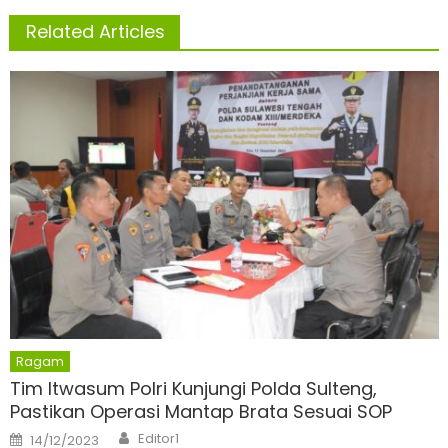
Related Articles
Ragam
Tim Itwasum Polri Kunjungi Polda Sulteng,
Pastikan Operasi Mantap Brata Sesuai SOP
Author
Posted
Editor1
14/12/2023