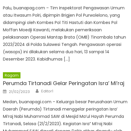
on
Palu, buanapag.com – Tim Inspektorat Pengawasan Umum
atau Itwasum Polri, dipimpin Brigjen Pol Purwolelono, yang
didampingi oleh Kombes Pol Titi Hastuti dan Kombes Pol
Moffan Moedji Kawanti, melakukan pemeriksaan
pelaksanaan Operasi Mantap Brata (OMB) Tinombala tahun
2023/2024 di Polda Sulawesi Tengah. Pengawasan operasi
(wasops) ini dilakukan selama dua hari, 13 sampai 14
Desember 2023. Kabidhumas […]
Ragam
Perumda Tirtanadi Gelar Peringatan Isra’ Mi’raj
Author
Posted
Editor1
21/02/2023
on
Medan, buanapagi.com – Keluarga besar Perusahaan Umum
Daerah (Perumda) Tirtanadi menggelar peringatan Isra’
Mi’raj Nabi Muhammad SAW di Mesjid Ma’ul Hayah Perumda
Tirtanadi, Selasa (21/2/2023). Kegiatan Isra” Mi’raj Nabi