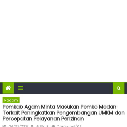
Ragam
Pemkab Agam Minta Masukan Pemko Medan
Terkait Peningkatkan Pengembangan UMKM dan
Percepatan Pelayanan Perizinan
Posted
Author
04/02/2021
Editor1
Comment(0)