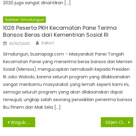
2020 juga sangat dinantikan […]
Siantar-Simalungun
1026 Peserta PKH Kecamatan Pane Terima
Bansos Beras dari Kementrian Sosial RI
Author
Posted
Editor1
10/10/2020
on
Simalungun, buanapagi.com – Masyarakat Panei Tongah
Kecamatan Panei yang menerima beras bansos dari Menteri
Sosial (Mensos) mengucapkan teimakasih kepada Presiden
RI Joko Widodo, karena seluruh program yang dilakksanakan
sangat menbantu masyarakat yang lemah seperti kami ini,
semoga seluruh program yang akan dilaksanakan dapat
terwujud, ungkap salah seorang perwakilan penerima bansos
Ibu Pinem dan Mak Sela […]
Navigasi
Wagub Sumut Ajak HIMPAUDI Kerja Sama dengan Pemerintah
Dirjen Cipta Kerja Kementerian PUPR Serahkan Aset Kepada Pemkab Asahan
pos