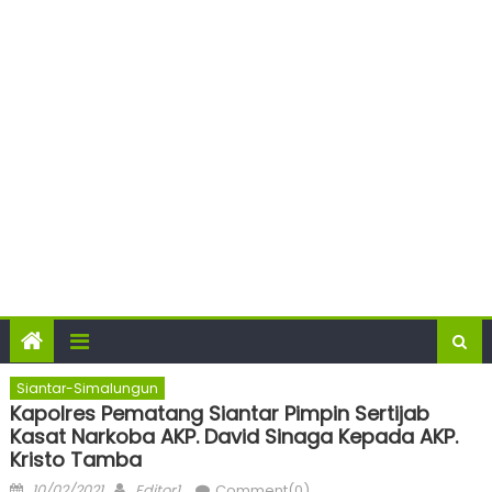
Siantar-Simalungun
Kapolres Pematang Siantar Pimpin Sertijab
Kasat Narkoba AKP. David Sinaga Kepada AKP.
Kristo Tamba
Posted
Author
10/02/2021
Editor1
Comment(0)