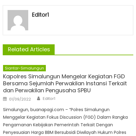
Editor1
Related Articles
Siantar-Simalungun
Kapolres Simalungun Mengelar Kegiatan FGD
Bersama Sejumlah Perwakilan Instansi Terkait
dan Perwakilan Pengusaha SPBU
Author
Posted
Editor1
01/09/2022
on
Simalungun, buanapagi.com – “Polres Simalungun
Menggelar Kegiatan Fokus Discussion (FGD) Dalam Rangka
Pengamanan Kebijakan Pemerintah Terkait Dengan
Penyesuaian Harga BBM Bersubsidi Diwilayah Hukum Polres