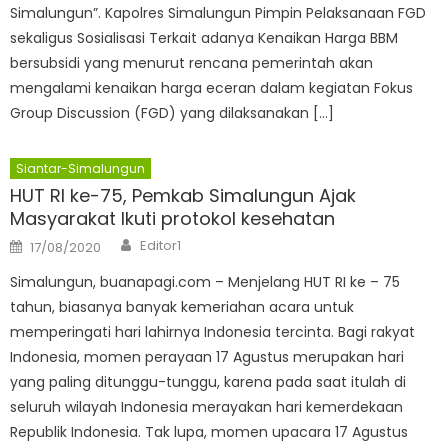
Simalungun”. Kapolres Simalungun Pimpin Pelaksanaan FGD
sekaligus Sosialisasi Terkait adanya Kenaikan Harga BBM
bersubsidi yang menurut rencana pemerintah akan
mengalami kenaikan harga eceran dalam kegiatan Fokus
Group Discussion (FGD) yang dilaksanakan […]
Siantar-Simalungun
HUT RI ke-75, Pemkab Simalungun Ajak
Masyarakat Ikuti protokol kesehatan
Author
Posted
Editor1
17/08/2020
on
Simalungun, buanapagi.com – Menjelang HUT RI ke – 75
tahun, biasanya banyak kemeriahan acara untuk
memperingati hari lahirnya Indonesia tercinta. Bagi rakyat
Indonesia, momen perayaan 17 Agustus merupakan hari
yang paling ditunggu-tunggu, karena pada saat itulah di
seluruh wilayah Indonesia merayakan hari kemerdekaan
Republik Indonesia. Tak lupa, momen upacara 17 Agustus