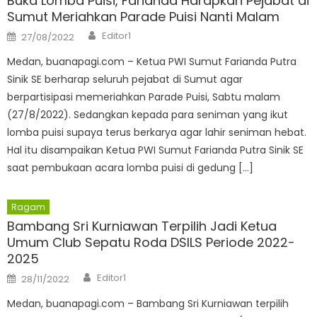
Buka Lomba Puisi, Farianda Harapkan Pejabat di
Sumut Meriahkan Parade Puisi Nanti Malam
Author
Posted
Editor1
27/08/2022
on
Medan, buanapagi.com – Ketua PWI Sumut Farianda Putra
Sinik SE berharap seluruh pejabat di Sumut agar
berpartisipasi memeriahkan Parade Puisi, Sabtu malam
(27/8/2022). Sedangkan kepada para seniman yang ikut
lomba puisi supaya terus berkarya agar lahir seniman hebat.
Hal itu disampaikan Ketua PWI Sumut Farianda Putra Sinik SE
saat pembukaan acara lomba puisi di gedung […]
Ragam
Bambang Sri Kurniawan Terpilih Jadi Ketua
Umum Club Sepatu Roda DSILS Periode 2022-
2025
Author
Posted
Editor1
28/11/2022
on
Medan, buanapagi.com – Bambang Sri Kurniawan terpilih