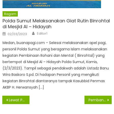
Ragam
Polda Sumut Melaksanakan Giat Rutin Binrohtal
di Mesjid Al – Hidayah
Author
Posted
Editor1
02/03/2023
on
Medan, buanapagi.com – Selesai melaksanakan apel pagi,
personil Polda Sumut yang beragama Islam melaksanakan
kegiatan Pembinaan Rohani dan Mental ( Binrohtal) yang
bertempat di Mesjid Al – Hidayah Polda Sumut, Kamis,
(2/3/2023). Tampil sebagai pendakwah adalah Ustadz Banu
Wira Baskoro S.pd. Di hadapan Personil yang mengikuti
kegiatan Binrohtal diantaranya tampak Kasubbid Penmas
AKBP H. Herwansyah […]
Navigasi
Lewat Prokes Ketat, Bupati dan Wakil Bupati Sergai akan Dilantik Secara Langsung
Pembangunan Pemerintah Daerah Harus Selaras dengan Program Strategis Nasional
pos