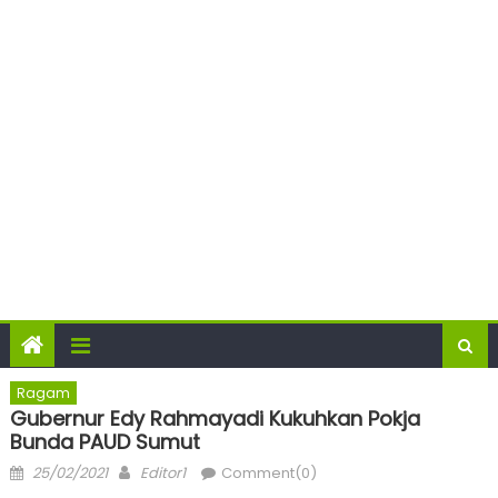
Ragam
Gubernur Edy Rahmayadi Kukuhkan Pokja
Bunda PAUD Sumut
Posted
Author
25/02/2021
Editor1
Comment(0)
on