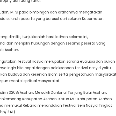
rophy dan uang tunai.
asution, M. Si pada bimbingan dan arahannya mengatakan
 seluruh peserta yang berasal dari seluruh Kecamatan
dimiliki, tunjukkanlah hasil latihan selama ini,
enal dan menjalin hubungan dengan sesama peserta yang
ti Asahan.
atakan festival nasyid merupakan sarana evaluasi dan bukan
nya ingin kita capai dengan pelaksanaan festival nasyid yaitu
ikan budaya dan kesenian Islam serta pengetahuan masyaraka
gun mental spritual masyarakat.
ndim 0208/Asahan, Mewakili Danlanal Tanjung Balai Asahan,
 Kakankemenag Kabupaten Asahan, Ketua MUI Kabupaten Asahan
a memukul Rebana menandakan Festival Seni Nasyid Tingkat
(bp/IZAL)