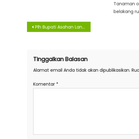
Tanaman ob
belakang ru
Navigasi
Plh Bupati Asahan Lantik Dewan Juri Festival Seni Nasyid Tingkat Kabupaten Asahan Tahun 2021
pos
Tinggalkan Balasan
Alamat email Anda tidak akan dipublikasikan.
Rua
Komentar
*