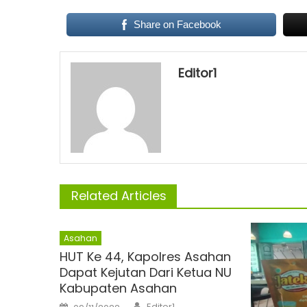
Share on Facebook
Editor1
Related Articles
Asahan
HUT Ke 44, Kapolres Asahan
Dapat Kejutan Dari Ketua NU
Kabupaten Asahan
Author
Posted
Editor1