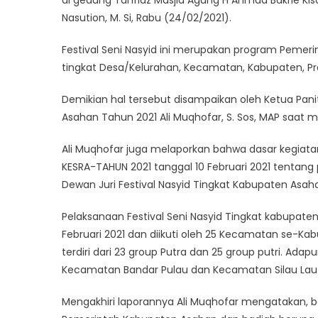
di gedung Tahfidz Masjid Agung H Ahmad Bakrie Kisara
Nasution, M. Si, Rabu (24/02/2021).
Festival Seni Nasyid ini merupakan program Pemerin
tingkat Desa/Kelurahan, Kecamatan, Kabupaten, Pro
Demikian hal tersebut disampaikan oleh Ketua Paniti
Asahan Tahun 2021 Ali Muqhofar, S. Sos, MAP saat 
Ali Muqhofar juga melaporkan bahwa dasar kegiata
KESRA-TAHUN 2021 tanggal 10 Februari 2021 tenta
Dewan Juri Festival Nasyid Tingkat Kabupaten Asah
Pelaksanaan Festival Seni Nasyid Tingkat kabupaten
Februari 2021 dan diikuti oleh 25 Kecamatan se-K
terdiri dari 23 group Putra dan 25 group putri. Ad
Kecamatan Bandar Pulau dan Kecamatan Silau Lau
Mengakhiri laporannya Ali Muqhofar mengatakan, ba