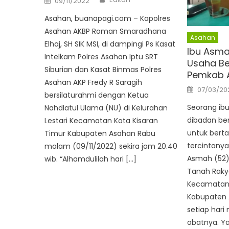
09/11/2022
on
Asahan, buanapagi.com – Kapolres
Asahan AKBP Roman Smaradhana
Asahan
Elhaj, SH SIK MSI, di dampingi Ps Kasat
Ibu Asma
Intelkam Polres Asahan Iptu SRT
Usaha Be
Siburian dan Kasat Binmas Polres
Pemkab 
Asahan AKP Fredy R Saragih
Posted
07/03/20
on
bersilaturahmi dengan Ketua
Seorang ibu
Nahdlatul Ulama (NU) di Kelurahan
dibadan ber
Lestari Kecamatan Kota Kisaran
untuk berta
Timur Kabupaten Asahan Rabu
tercintanya
malam (09/11/2022) sekira jam 20.40
Asmah (52) 
wib. “Alhamdulilah hari […]
Tanah Raky
Kecamatan 
Kabupaten 
setiap har
obatnya. Ya