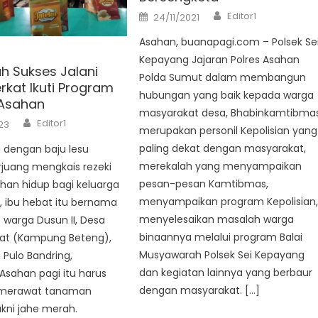
Author
Posted
Editor1
24/11/2021
on
Asahan, buanapagi.com – Polsek Se
Kepayang Jajaran Polres Asahan
h Sukses Jalani
Polda Sumut dalam membangun
rkat Ikuti Program
hubungan yang baik kepada warga
Asahan
masyarakat desa, Bhabinkamtibma
Author
Editor1
23
merupakan personil Kepolisian yang
paling dekat dengan masyarakat,
 dengan baju lesu
merekalah yang menyampaikan
juang mengkais rezeki
pesan-pesan Kamtibmas,
han hidup bagi keluarga
menyampaikan program Kepolisian
, ibu hebat itu bernama
menyelesaikan masalah warga
warga Dusun II, Desa
binaannya melalui program Balai
at (Kampung Beteng),
Musyawarah Polsek Sei Kepayang
Pulo Bandring,
dan kegiatan lainnya yang berbaur
Asahan pagi itu harus
dengan masyarakat. […]
i merawat tanaman
kni jahe merah.