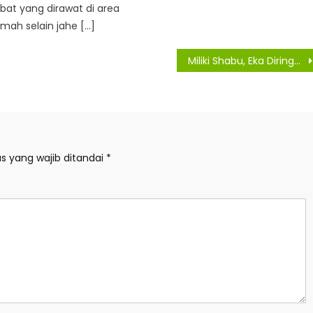
at yang dirawat di area
mah selain jahe […]
Miliki Shabu, Eka Diringkus Satres Narkoba Polres Simalungun
s yang wajib ditandai
*