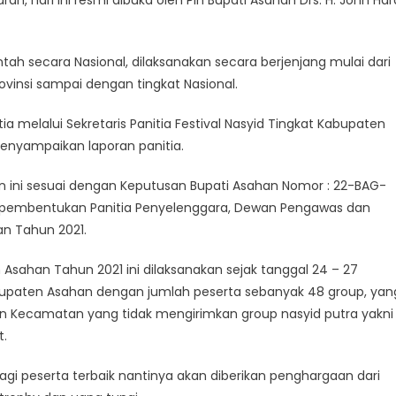
n, hari ini resmi dibuka oleh Plh Bupati Asahan Drs. H. John Har
tah secara Nasional, dilaksanakan secara berjenjang mulai dari
vinsi sampai dengan tingkat Nasional.
a melalui Sekretaris Panitia Festival Nasyid Tingkat Kabupaten
menyampaikan laporan panitia.
n ini sesuai dengan Keputusan Bupati Asahan Nomor : 22-BAG-
ng pembentukan Panitia Penyelenggara, Dewan Pengawas dan
an Tahun 2021.
 Asahan Tahun 2021 ini dilaksanakan sejak tanggal 24 – 27
abupaten Asahan dengan jumlah peserta sebanyak 48 group, yan
apun Kecamatan yang tidak mengirimkan group nasyid putra yakni
t.
gi peserta terbaik nantinya akan diberikan penghargaan dari