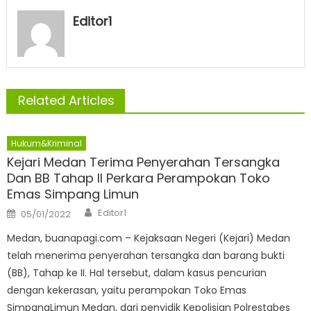
Editor1
Related Articles
Hukum&Kriminal
Kejari Medan Terima Penyerahan Tersangka
Dan BB Tahap II Perkara Perampokan Toko
Emas Simpang Limun
Author
Posted
Editor1
05/01/2022
on
Medan, buanapagi.com – Kejaksaan Negeri (Kejari) Medan
telah menerima penyerahan tersangka dan barang bukti
(BB), Tahap ke II. Hal tersebut, dalam kasus pencurian
dengan kekerasan, yaitu perampokan Toko Emas
SimpangLimun Medan, dari penyidik Kepolisian Polrestabes