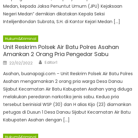
Medan, kepada Jaksa Penuntut Umum (JPU) Kejaksaan
Negeri Medan” demikian dikatakan Kepala Seksi
IntelijenBondan Subrata, S.H. di Kantor Kejari Medan […]
Hukum&Kriminal
Unit Reskrim Polsek Air Batu Polres Asahan
Amankan 2 Orang Pria Pengedar Sabu
Author
Posted
Editor1
22/02/2022
on
Asahan, buanapagi.com – Unit Reskrim Polsek Air Batu Polres
Asahan mengamankan 2 orang pria warga Desa Danau
Sijabut Kecamatan Air Batu Kabupaten Asahan yang diduga
melakukan peredaran narkotika jenis sabu. Kedua pria
tersebut berinisial WSP (30) dan H alias Kijo (23) diamankan
petugas di Dusun 1 Desa Danau Sijabut Kecamatan Air Batu
Kabupaten Asahan dengan […]
Hukum&Kriminal