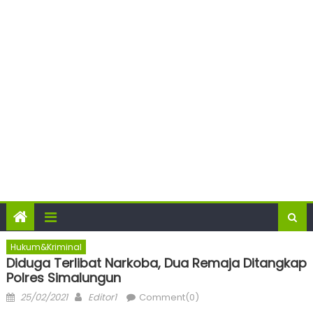
Hukum&Kriminal
Diduga Terlibat Narkoba, Dua Remaja Ditangkap
Polres Simalungun
Posted
Author
25/02/2021
Editor1
Comment(0)
on