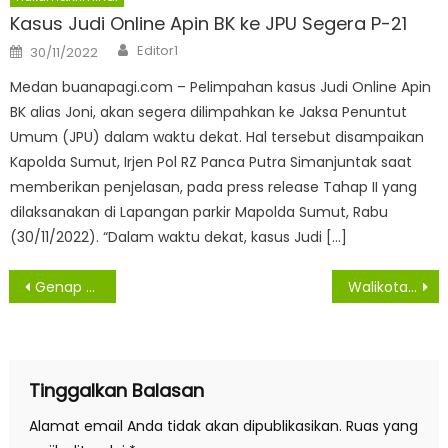
Kasus Judi Online Apin BK ke JPU Segera P-21
Author
Posted
Editor1
30/11/2022
on
Medan buanapagi.com – Pelimpahan kasus Judi Online Apin
BK alias Joni, akan segera dilimpahkan ke Jaksa Penuntut
Umum (JPU) dalam waktu dekat. Hal tersebut disampaikan
Kapolda Sumut, Irjen Pol RZ Panca Putra Simanjuntak saat
memberikan penjelasan, pada press release Tahap II yang
dilaksanakan di Lapangan parkir Mapolda Sumut, Rabu
(30/11/2022). “Dalam waktu dekat, kasus Judi […]
Navigasi
Genap 600 Warga Asahan Konfirmasi Virus Covid -19
Walikota Siantar Hefrianyah Serahkan SK Kepada 51 PPPK Formasi Tahun 2019
pos
Tinggalkan Balasan
Alamat email Anda tidak akan dipublikasikan.
Ruas yang