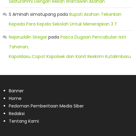
Silaturahmi Dengan Rekan Wartawan Asahan
S Aminah simatupang
pada
Bupati Asahan Tekankan
Kepada Para Kepala Sekolah Untuk Menerapkan 3 T
Najaruddin Siregar
pada
Pasca Dugaan Pencabulan Istri
Tahanan,
Kapoldasu Copot Kapolsek dan Kanit Reskrim Kutalimbaru
Banner
Home
Pedoman Pemberitaan Media Siber
Redaksi
Tentang Kami