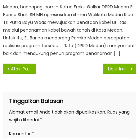
Medan, buanapagi.com – Ketua Fraksi Golkar DPRD Medan El
Barino Shah SH MH apresiasi komitmen Walikota Medan Rico
Tri Putra Bayu Waas mewujudkan penataan kabel utilitas
melalui penanaman kabel bawah tanah di Kota Medan.
Untuk itu, EL Barino mendorong Pemko Medan percepatan
realisasi program tersebut. “Kita (DPRD Medan) menyambut
baik dan mendukung penuh program penanaman […]
Navigasi
Atasi Pandemi dan Pulihkan Ekonomi, Gubsu Akan Bentuk Kampung Tangguh Mandiri
Libur Imlek, Satgas Covid-19 Sumut Minta Masyarakat Tidak Bepergian
pos
Tinggalkan Balasan
Alamat email Anda tidak akan dipublikasikan.
Ruas yang
wajib ditandai
*
Komentar
*