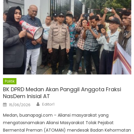
Politik
BK DPRD Medan Akan Panggil Anggota Fraksi
NasDem Inisial AT
Author
Posted
Editor1
15/06/2026
on
Medan, buanapagi.com – Aliansi masyarakat yang
mengatasnamakan Aliansi Masyarakat Tolak Pejabat
Bermental Preman (ATOMAN) mendesak Badan Kehormatan