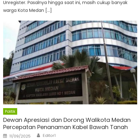
Unregister. Pasalnya hingga saat ini, masih cukup banyak
warga Kota Medan […]
Politik
Dewan Apresiasi dan Dorong Walikota Medan
Percepatan Penanaman Kabel Bawah Tanah
Author
Posted
Editor1
11/09/2025
on