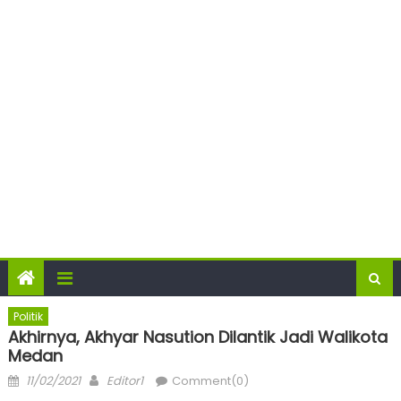
Politik
Akhirnya, Akhyar Nasution Dilantik Jadi Walikota
Medan
Posted
Author
11/02/2021
Editor1
Comment(0)
on