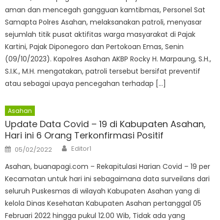
aman dan mencegah gangguan kamtibmas, Personel Sat
Samapta Polres Asahan, melaksanakan patroli, menyasar
sejumlah titik pusat aktifitas warga masyarakat di Pajak
Kartini, Pajak Diponegoro dan Pertokoan Emas, Senin
(09/10/2023). Kapolres Asahan AKBP Rocky H. Marpaung, S.H.,
S.I.K., M.H. mengatakan, patroli tersebut bersifat preventif
atau sebagai upaya pencegahan terhadap […]
Asahan
Update Data Covid – 19 di Kabupaten Asahan,
Hari ini 6 Orang Terkonfirmasi Positif
Author
Posted
Editor1
05/02/2022
on
Asahan, buanapagi.com – Rekapitulasi Harian Covid – 19 per
Kecamatan untuk hari ini sebagaimana data surveilans dari
seluruh Puskesmas di wilayah Kabupaten Asahan yang di
kelola Dinas Kesehatan Kabupaten Asahan pertanggal 05
Februari 2022 hingga pukul 12.00 Wib, Tidak ada yang