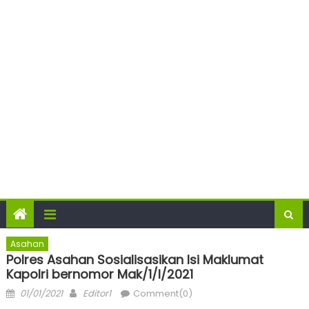
Asahan
Polres Asahan Sosialisasikan Isi Maklumat
Kapolri bernomor Mak/1/I/2021
Posted
Author
01/01/2021
Editor1
Comment(0)
on