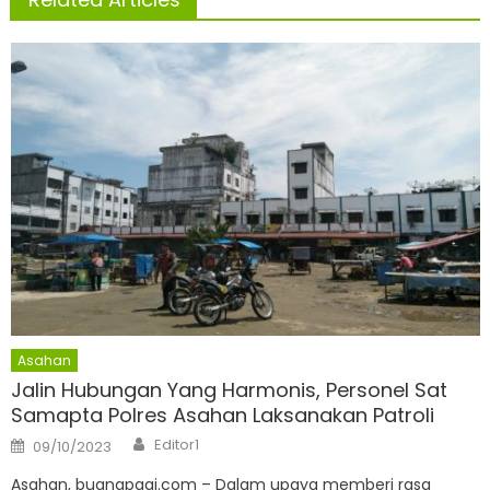
Asahan
Jalin Hubungan Yang Harmonis, Personel Sat
Samapta Polres Asahan Laksanakan Patroli
Author
Posted
Editor1
09/10/2023
on
Asahan, buanapagi.com – Dalam upaya memberi rasa