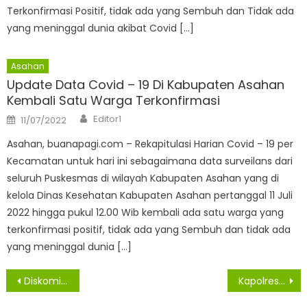
Terkonfirmasi Positif, tidak ada yang Sembuh dan Tidak ada
yang meninggal dunia akibat Covid […]
Asahan
Update Data Covid – 19 Di Kabupaten Asahan
Kembali Satu Warga Terkonfirmasi
Author
Posted
Editor1
11/07/2022
on
Asahan, buanapagi.com – Rekapitulasi Harian Covid – 19 per
Kecamatan untuk hari ini sebagaimana data surveilans dari
seluruh Puskesmas di wilayah Kabupaten Asahan yang di
kelola Dinas Kesehatan Kabupaten Asahan pertanggal 11 Juli
2022 hingga pukul 12.00 Wib kembali ada satu warga yang
terkonfirmasi positif, tidak ada yang Sembuh dan tidak ada
yang meninggal dunia […]
Navigasi
Diskominfo Asahan Siarkan Press Release Terkait Penipuan
Kapolres Asahan Pimpin Upacara Korps Kenaikan Pangkat Setingkat Lebih Tinggi Personil Polres Asahan