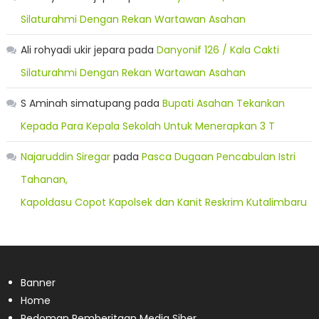
Silaturahmi Dengan Rekan Wartawan Asahan
Ali rohyadi ukir jepara
pada
Danyonif 126 / Kala Cakti
Silaturahmi Dengan Rekan Wartawan Asahan
S Aminah simatupang
pada
Bupati Asahan Tekankan
Kepada Para Kepala Sekolah Untuk Menerapkan 3 T
Najaruddin Siregar
pada
Pasca Dugaan Pencabulan Istri
Tahanan,
Kapoldasu Copot Kapolsek dan Kanit Reskrim Kutalimbaru
Banner
Home
Pedoman Pemberitaan Media Siber