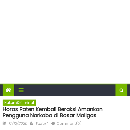
Hukum&Kriminal
Horas Paten Kembali Beraksi Amankan
Pengguna Narkoba di Bosar Maligas
Posted
Author
17/12/2020
Editor1
Comment(0)
on