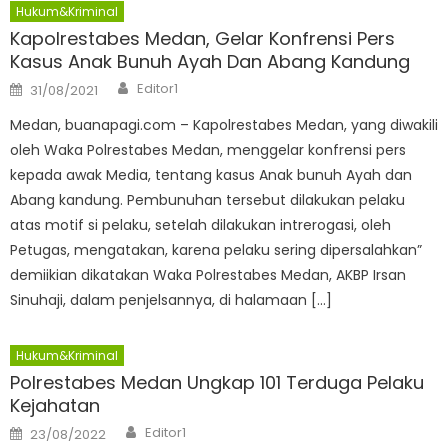
Hukum&Kriminal
Kapolrestabes Medan, Gelar Konfrensi Pers
Kasus Anak Bunuh Ayah Dan Abang Kandung
Author
Posted
Editor1
31/08/2021
on
Medan, buanapagi.com – Kapolrestabes Medan, yang diwakili
oleh Waka Polrestabes Medan, menggelar konfrensi pers
kepada awak Media, tentang kasus Anak bunuh Ayah dan
Abang kandung. Pembunuhan tersebut dilakukan pelaku
atas motif si pelaku, setelah dilakukan intrerogasi, oleh
Petugas, mengatakan, karena pelaku sering dipersalahkan”
demiikian dikatakan Waka Polrestabes Medan, AKBP Irsan
Sinuhaji, dalam penjelsannya, di halamaan […]
Hukum&Kriminal
Polrestabes Medan Ungkap 101 Terduga Pelaku
Kejahatan
Author
Posted
Editor1
23/08/2022
on