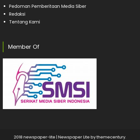
Pedoman Pemberitaan Media Siber
Redaksi
Tentang Kami
Member Of
2018 newspaper-lite
|
Newspaper Lite by
themecentury
.