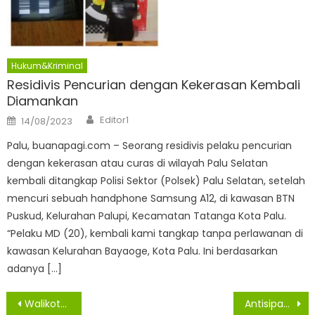
Hukum&Kriminal
Residivis Pencurian dengan Kekerasan Kembali
Diamankan
Author
Posted
Editor1
14/08/2023
on
Palu, buanapagi.com – Seorang residivis pelaku pencurian
dengan kekerasan atau curas di wilayah Palu Selatan
kembali ditangkap Polisi Sektor (Polsek) Palu Selatan, setelah
mencuri sebuah handphone Samsung A12, di kawasan BTN
Puskud, Kelurahan Palupi, Kecamatan Tatanga Kota Palu.
“Pelaku MD (20), kembali kami tangkap tanpa perlawanan di
kawasan Kelurahan Bayaoge, Kota Palu. Ini berdasarkan
adanya […]
Navigasi
Walikota Hadiri Musda Ke-IX MUI Tebing Tinggi
Antisipasi Libur Panjang, Gugus Tugas Covid-19 Pemko Tebing Tinggi Gelar Rapat Koordinasi