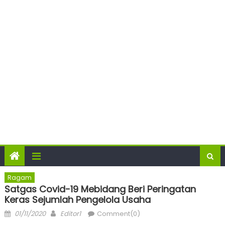
Ragam
Satgas Covid-19 Mebidang Beri Peringatan
Keras Sejumlah Pengelola Usaha
Posted
Author
01/11/2020
Editor1
Comment(0)
on