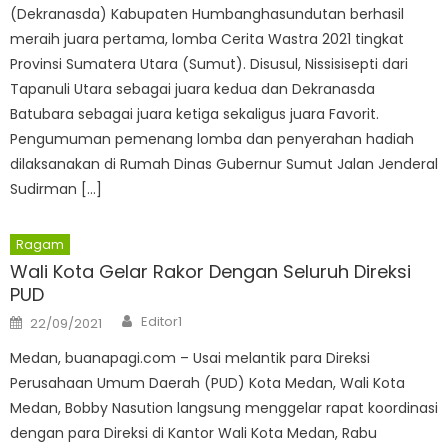
(Dekranasda) Kabupaten Humbanghasundutan berhasil
meraih juara pertama, lomba Cerita Wastra 2021 tingkat
Provinsi Sumatera Utara (Sumut). Disusul, Nissisisepti dari
Tapanuli Utara sebagai juara kedua dan Dekranasda
Batubara sebagai juara ketiga sekaligus juara Favorit.
Pengumuman pemenang lomba dan penyerahan hadiah
dilaksanakan di Rumah Dinas Gubernur Sumut Jalan Jenderal
Sudirman […]
Ragam
Wali Kota Gelar Rakor Dengan Seluruh Direksi
PUD
Author
Posted
Editor1
22/09/2021
on
Medan, buanapagi.com – Usai melantik para Direksi
Perusahaan Umum Daerah (PUD) Kota Medan, Wali Kota
Medan, Bobby Nasution langsung menggelar rapat koordinasi
dengan para Direksi di Kantor Wali Kota Medan, Rabu