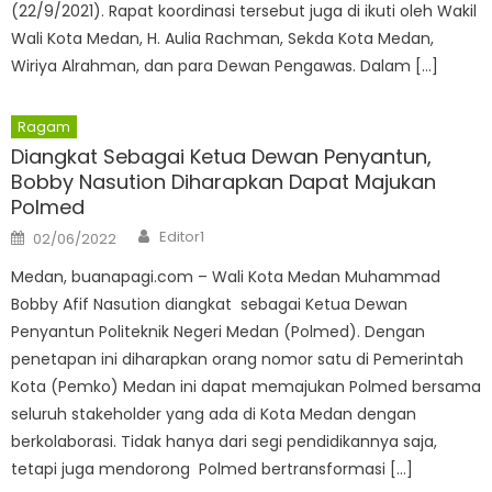
(22/9/2021). Rapat koordinasi tersebut juga di ikuti oleh Wakil
Wali Kota Medan, H. Aulia Rachman, Sekda Kota Medan,
Wiriya Alrahman, dan para Dewan Pengawas. Dalam […]
Ragam
Diangkat Sebagai Ketua Dewan Penyantun,
Bobby Nasution Diharapkan Dapat Majukan
Polmed
Author
Posted
Editor1
02/06/2022
on
Medan, buanapagi.com – Wali Kota Medan Muhammad
Bobby Afif Nasution diangkat sebagai Ketua Dewan
Penyantun Politeknik Negeri Medan (Polmed). Dengan
penetapan ini diharapkan orang nomor satu di Pemerintah
Kota (Pemko) Medan ini dapat memajukan Polmed bersama
seluruh stakeholder yang ada di Kota Medan dengan
berkolaborasi. Tidak hanya dari segi pendidikannya saja,
tetapi juga mendorong Polmed bertransformasi […]