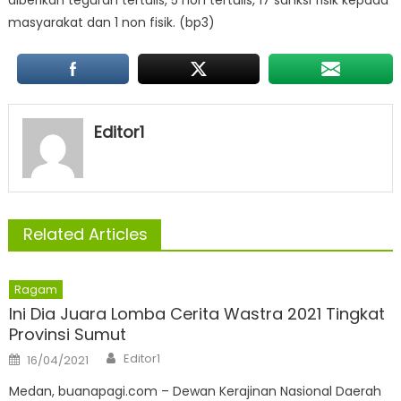
masyarakat dan 1 non fisik. (bp3)
Editor1
Related Articles
Ragam
Ini Dia Juara Lomba Cerita Wastra 2021 Tingkat
Provinsi Sumut
Author
Posted
Editor1
16/04/2021
on
Medan, buanapagi.com – Dewan Kerajinan Nasional Daerah