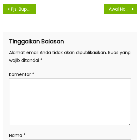
Navigasi
Pjs. Bupati Sergai Pantau dan Sosialisasi Protokol Kesehatan di Objek Wisata
Awal Nopember, 1 Warga Asahan Konfirmasi, 2 Sembuh dan 1 Meninggal Akibat Virus Covid -19
pos
Tinggalkan Balasan
Alamat email Anda tidak akan dipublikasikan.
Ruas yang
wajib ditandai
*
Komentar
*
Nama
*