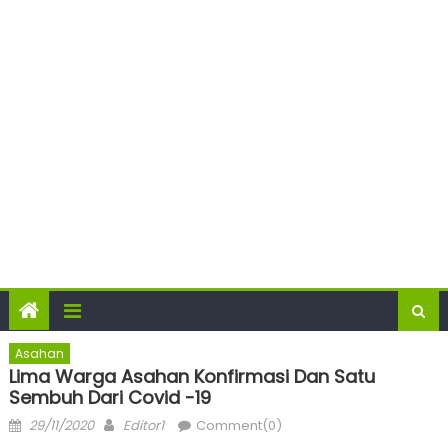
Asahan
Lima Warga Asahan Konfirmasi Dan Satu
Sembuh Dari Covid -19
Posted
Author
29/11/2020
Editor1
Comment(0)
on