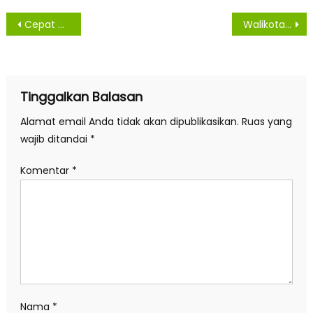
Navigasi
Cepat Tangani Banjir, Pjs. Bupati Sergai Tinjau dan Beri Bantuan Kepada Masyarakat
Walikota Ajak Stakeholder Serukan Pemerintah Pusat Untuk Pengendalian Sungai Padang
pos
Tinggalkan Balasan
Alamat email Anda tidak akan dipublikasikan.
Ruas yang
wajib ditandai
*
Komentar
*
Nama
*