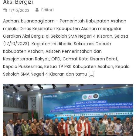
Aksi Bergizi
Author
Posted
Editor1
17/10/2023
on
Asahan, buanapagi.com – Pemerintah Kabupaten Asahan
melalui Dinas Kesehatan Kabupaten Asahan menggelar
Gerakan Aksi Bergizi di Sekolah SMA Negeri 4 Kisaran, Selasa
(17/10/2023). Kegiatan ini dihadiri Sekretaris Daerah
Kabupaten Asahan, Asisten Pemerintahan dan
Kesejahteraan Rakyat, OPD, Camat Kota Kisaran Barat,
Kepala Puskesmas, Ketua TP PKK Kabupaten Asahan, Kepala
Sekolah SMA Negeri 4 Kisaran dan tamu […]