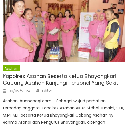
Asahan
Kapolres Asahan Beserta Ketua Bhayangkari
Cabang Asahan Kunjungi Personel Yang Sakit
Author
Posted
Editor1
09/02/2024
on
Asahan, buanapagi.com – Sebagai wujud perhatian
terhadap anggota, Kapolres Asahan AKBP Afdhal Junaidi, S.I.K,
M.M. M.H beserta Ketua Bhayangkari Cabang Asahan Ny
Rahma Afdhal dan Pengurus Bhayangkari, ditengah