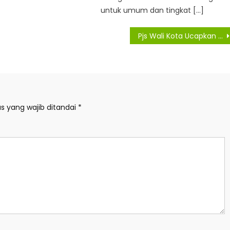
untuk umum dan tingkat […]
Pjs Wali Kota Ucapkan Selamat Haris Kelana Jadi Anggota DPRD PAW
s yang wajib ditandai
*