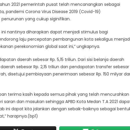
tahun 2021 pemerintah pusat telah mencanangkan sebagai
ota, pandemi Corona Virus Disease 2019 (Covid-19)
nurunan yang cukup siginifikan.
ini nantinya diharapkan dapat menjadi stimulus bagi
ndorong laju percepatan pembangunan kota sekaligus menjad
anan perekonomian global saat ini,” ungkapnya.
patan daerah sebesar Rp. 5,15 triliun. Dari sisi belanja daerah
i daerah sebesar Rp. 2,15 triliun dan pendapatan transfer sebesar
aerah, disetujui pembiayaan penerimaan sebesar Rp. 150 milyar da
capan terima kasih kepada semua pihak yang telah mencurahkan
 saran dan masukan sehingga APBD Kota Medan T.A 2021 dapa
ab ini dapat kita jalankan dengan sebaik-baiknya sebagai bentu
t,” harapnya.(bp1)