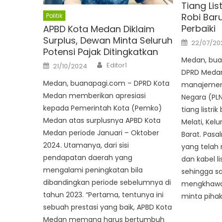
Tiang Lis
Robi Bar
Politik
Perbaiki
APBD Kota Medan Diklaim
Surplus, Dewan Minta Seluruh
Posted
22/07/20
on
Potensi Pajak Ditingkatkan
Medan, bua
Author
Posted
Editor1
21/10/2024
on
DPRD Medan
Medan, buanapagi.com – DPRD Kota
manajemen 
Medan memberikan apresiasi
Negara (PL
kepada Pemerintah Kota (Pemko)
tiang listri
Medan atas surplusnya APBD Kota
Melati, Kel
Medan periode Januari – Oktober
Barat. Pasaln
2024. Utamanya, dari sisi
yang telah
pendapatan daerah yang
dan kabel li
mengalami peningkatan bila
sehingga 
dibandingkan periode sebelumnya di
mengkhawati
tahun 2023. “Pertama, tentunya ini
minta pihak
sebuah prestasi yang baik, APBD Kota
Medan memang harus bertumbuh