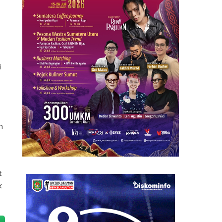
i
n
t
k