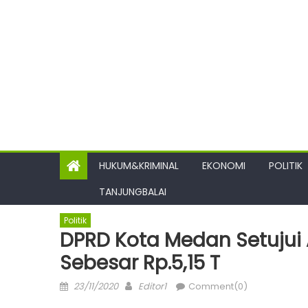
HUKUM&KRIMINAL
EKONOMI
POLITIK
TANJUNGBALAI
Politik
DPRD Kota Medan Setujui
Sebesar Rp.5,15 T
Posted
Author
23/11/2020
Editor1
Comment(0)
on