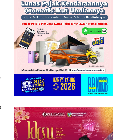
r
si
h