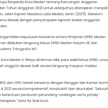
ujui Ranperda Kota Medan tentang Rancangan Anggaran
an Tahun Anggaran 2021 untuk selanjutnya ditetapkan menjadi
, Jalan Kapten Maulana Lubis Medan, Senin (23/11). Sebelum
purna diawali dengan penyampaian laporan badan anggaran
edan.
engambilan keputusan bersama antara Pimpinan DPRD Medan
an dilakukan langsung Ketua DPRD Medan Hasyim SE dan
Sudarto Trinugroho MT.
 Kota Medan Ir Wiriya Alrahman MM, para wakil ketua DPRD, unsu
ah anggota dewan baik secara langsung maupun melalui
APD dan OPD terkait bersama dengan Banggar dan komisi-komi
2021 secara komprehensif, konstruktif dan akuntabel. “Seluru
 ketentuan peraturan perundang-undangan serta prinsip-
etapkan,” kata Pjs Wali Kota.