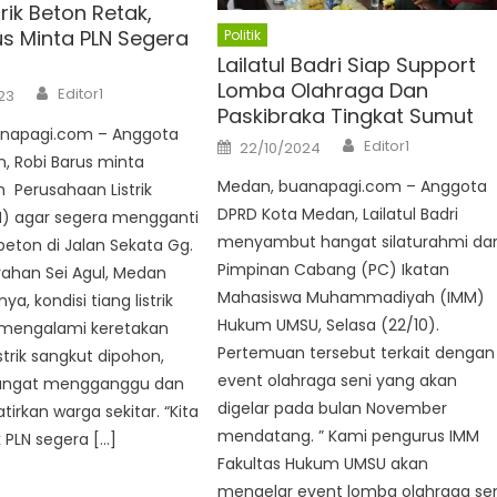
trik Beton Retak,
us Minta PLN Segera
Politik
Lailatul Badri Siap Support
Lomba Olahraga Dan
Author
Editor1
23
Paskibraka Tingkat Sumut
napagi.com – Anggota
Author
Posted
Editor1
22/10/2024
on
, Robi Barus minta
Medan, buanapagi.com – Anggota
Perusahaan Listrik
DPRD Kota Medan, Lailatul Badri
N) agar segera mengganti
menyambut hangat silaturahmi dar
k beton di Jalan Sekata Gg.
Pimpinan Cabang (PC) Ikatan
urahan Sei Agul, Medan
Mahasiswa Muhammadiyah (IMM)
ya, kondisi tiang listrik
Hukum UMSU, Selasa (22/10).
 mengalami keretakan
Pertemuan tersebut terkait dengan
strik sangkut dipohon,
event olahraga seni yang akan
sangat mengganggu dan
digelar pada bulan November
rkan warga sekitar. “Kita
mendatang. ” Kami pengurus IMM
 PLN segera […]
Fakultas Hukum UMSU akan
mengelar event lomba olahraga se