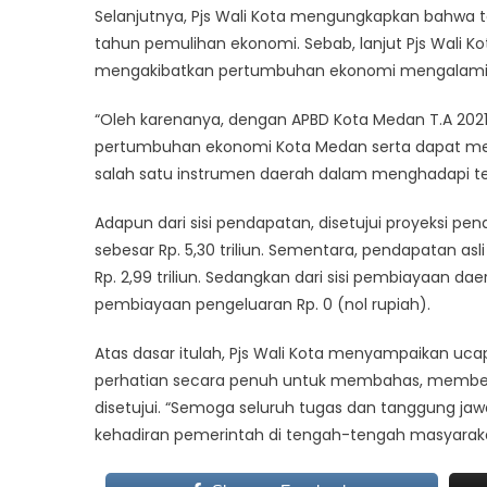
Selanjutnya, Pjs Wali Kota mengungkapkan bahwa 
tahun pemulihan ekonomi. Sebab, lanjut Pjs Wali K
mengakibatkan pertumbuhan ekonomi mengalami pe
“Oleh karenanya, dengan APBD Kota Medan T.A 2021 
pertumbuhan ekonomi Kota Medan serta dapat me
salah satu instrumen daerah dalam menghadapi tek
Adapun dari sisi pendapatan, disetujui proyeksi penda
sebesar Rp. 5,30 triliun. Sementara, pendapatan asl
Rp. 2,99 triliun. Sedangkan dari sisi pembiayaan d
pembiayaan pengeluaran Rp. 0 (nol rupiah).
Atas dasar itulah, Pjs Wali Kota menyampaikan u
perhatian secara penuh untuk membahas, memberi
disetujui. “Semoga seluruh tugas dan tanggung jaw
kehadiran pemerintah di tengah-tengah masyaraka