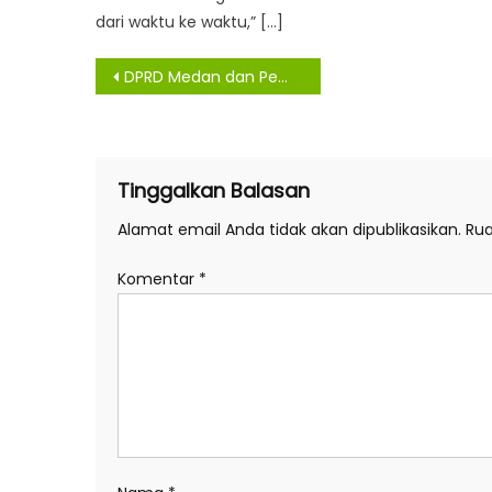
dari waktu ke waktu,” […]
Navigasi
DPRD Medan dan Pemko Setujui Ranperda APBD 2021 Sebesar Rp 5,153 Triliun
pos
Tinggalkan Balasan
Alamat email Anda tidak akan dipublikasikan.
Rua
Komentar
*