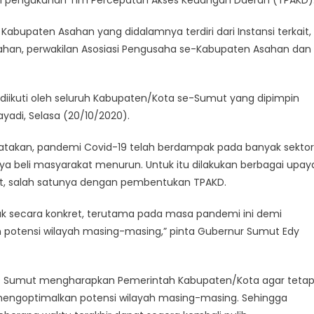
an pengukuhan Tim Percepatan Akses Keuangan Daerah (TPAKD)
upaten Asahan yang didalamnya terdiri dari Instansi terkait,
han, perwakilan Asosiasi Pengusaha se-Kabupaten Asahan dan
n diikuti oleh seluruh Kabupaten/Kota se-Sumut yang dipimpin
adi, Selasa (20/10/2020).
akan, pandemi Covid-19 telah berdampak pada banyak sektor
a beli masyarakat menurun. Untuk itu dilakukan berbagai upay
, salah satunya dengan pembentukan TPAKD.
ak secara konkret, terutama pada masa pandemi ini demi
potensi wilayah masing-masing,” pinta Gubernur Sumut Edy
KD Sumut mengharapkan Pemerintah Kabupaten/Kota agar teta
us mengoptimalkan potensi wilayah masing-masing. Sehingga