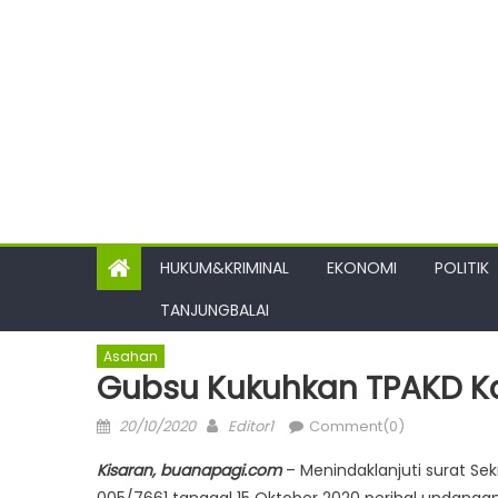
HUKUM&KRIMINAL
EKONOMI
POLITIK
TANJUNGBALAI
Asahan
Gubsu Kukuhkan TPAKD 
Posted
Author
20/10/2020
Editor1
Comment(0)
on
Kisaran, buanapagi.com
– Menindaklanjuti surat Sek