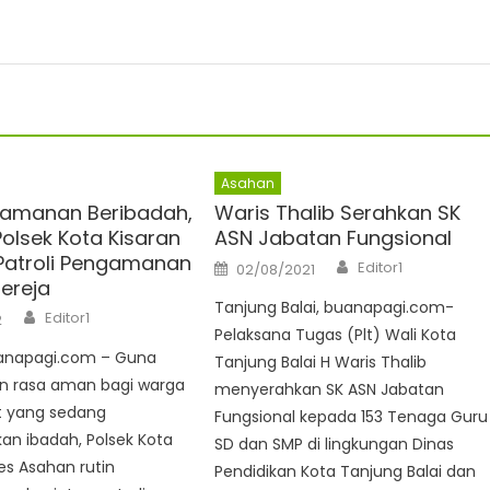
Asahan
eamanan Beribadah,
Waris Thalib Serahkan SK
Polsek Kota Kisaran
ASN Jabatan Fungsional
Patroli Pengamanan
Author
Posted
Editor1
02/08/2021
on
ereja
Tanjung Balai, buanapagi.com-
Author
Editor1
2
Pelaksana Tugas (Plt) Wali Kota
anapagi.com – Guna
Tanjung Balai H Waris Thalib
 rasa aman bagi warga
menyerahkan SK ASN Jabatan
 yang sedang
Fungsional kepada 153 Tenaga Guru
an ibadah, Polsek Kota
SD dan SMP di lingkungan Dinas
res Asahan rutin
Pendidikan Kota Tanjung Balai dan