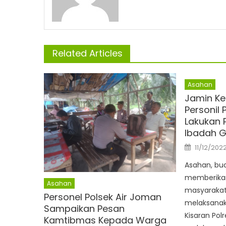
Related Articles
Asahan
Jamin K
Personil 
Lakukan 
Ibadah G
Posted
11/12/202
on
Asahan, bu
memberikan
Asahan
masyarakat
Personel Polsek Air Joman
melaksanak
Sampaikan Pesan
Kisaran Pol
Kamtibmas Kepada Warga