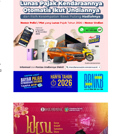
.
,
a
p