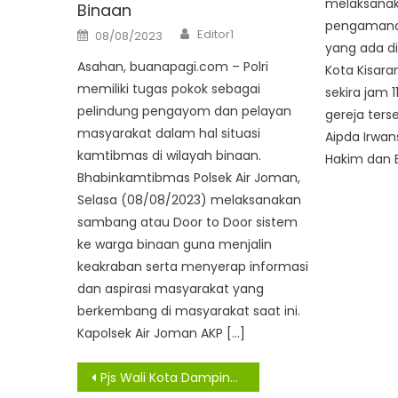
melaksanaka
Binaan
pengamanan
Author
Posted
Editor1
08/08/2023
on
yang ada di
Asahan, buanapagi.com – Polri
Kota Kisara
memiliki tugas pokok sebagai
sekira jam 1
pelindung pengayom dan pelayan
gereja ters
masyarakat dalam hal situasi
Aipda Irwan
kamtibmas di wilayah binaan.
Hakim dan B
Bhabinkamtibmas Polsek Air Joman,
Selasa (08/08/2023) melaksanakan
sambang atau Door to Door sistem
ke warga binaan guna menjalin
keakraban serta menyerap informasi
dan aspirasi masyarakat yang
berkembang di masyarakat saat ini.
Kapolsek Air Joman AKP […]
Navigasi
Pjs Wali Kota Dampingi GubsuTinjau Lokasi Banjir Rob di Bagan Deli