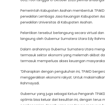
005/7661 tanggal 15 Oktober 2020 perihal undang
Pemerintah Kabupaten Asahan membentuk TPAKD Kab
perwakilan Lembaga Jasa Keuangan Kabupaten Asa
perwakilan Universitas di Kabupaten Asahan.
Pelantikan tersebut berlangsung secara virtual da
langsung oleh Gubernur Sumatera Utara Edy Rahmay
Dalam arahannya Gubernur Sumatera Utara mengat
termasuk sektor ekonomi yang melemah akibat day
termasuk memperluas akses keuangan masyarakat
“Diharapkan dengan pengukuhan ini, TPAKD berger
menggerakkan ekonomi rakyat. Untuk maksimalkan 
Rahmayadi.
Gubernur yang juga sebagai Ketua Pengarah TPA
optimis bisa keluar dari kesulitan ini, dengan ter