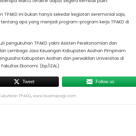
rapa waktu terakhir dapat segera kembali pulih.
n TPAKD ini bukan hanya sekedar kegiatan seremonial saja,
t, tentang apa yang menjadi program-program kerja TPAKD di
uti pengukuhan TPAKD yakni Asisten Perekonomian dan
kilan Lembaga Jasa Keuangan Kabupaten Asahan Pimpinam
pengusaha Kabupaten Asahan dan perwakilan Universitas di
Fakultas Ekonomi. (bp/IZAL)
Tweet
Follow us
Kukuhkan TPAKD
,
www.buanapagi.com