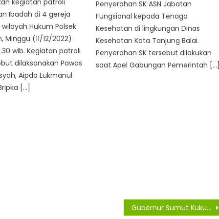
n kegiatan patroli
Penyerahan SK ASN Jabatan
 Ibadah di 4 gereja
Fungsional kepada Tenaga
 wilayah Hukum Polsek
Kesehatan di lingkungan Dinas
n, Minggu (11/12/2022)
Kesehatan Kota Tanjung Balai.
1.30 wib. Kegiatan patroli
Penyerahan SK tersebut dilakukan
ebut dilaksanakan Pawas
saat Apel Gabungan Pemerintah […
syah, Aipda Lukmanul
ripka […]
Gubernur Sumut Kukuhkan 29 TPAKD Kabupaten/Kota