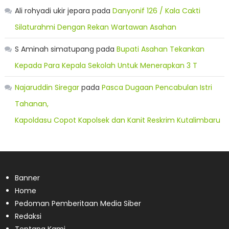
Ali rohyadi ukir jepara
pada
Danyonif 126 / Kala Cakti
Silaturahmi Dengan Rekan Wartawan Asahan
S Aminah simatupang
pada
Bupati Asahan Tekankan
Kepada Para Kepala Sekolah Untuk Menerapkan 3 T
Najaruddin Siregar
pada
Pasca Dugaan Pencabulan Istri
Tahanan,
Kapoldasu Copot Kapolsek dan Kanit Reskrim Kutalimbaru
Banner
Home
Pedoman Pemberitaan Media Siber
Redaksi
Tentang Kami