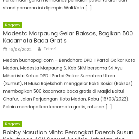
Pertemuan guna membahas penilaian pawai ta’aruf dan
stand pameran ini dipimpin Wali Kota […]
Ragam
Modesta Marpaung Gelar Baksos, Bagikan 500
Kacamata Baca Gratis
Author
Posted
Editor1
16/03/2022
on
Medan buanapagi.com – Bendahara DPD II Partai Golkar Kota
Medan, Modesta Marpaung S. Keb SKM bersama Sri Ayu
Mihari istri Ketua DPD I Partai Golkar Sumatera Utara
(Sumut), H Musa Rajekshah menggelar Bakti Sosial (Baksos)
membagikan 500 kacamata baca gratis di Masjid Baitul
Ghafur, Jalan Perjuangan, Kota Medan, Rabu (16/03/2022).
Selain mendapatkan kacamata gratis, ratusan […]
Ragam
Bobby Nasution Minta Perangkat Daerah Susun