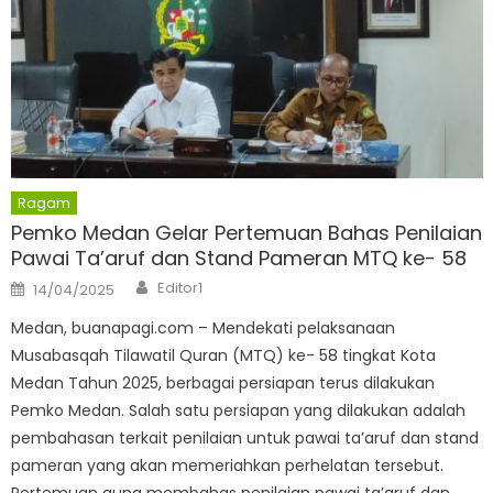
Ragam
Pemko Medan Gelar Pertemuan Bahas Penilaian
Pawai Ta’aruf dan Stand Pameran MTQ ke- 58
Author
Posted
Editor1
14/04/2025
on
Medan, buanapagi.com – Mendekati pelaksanaan
Musabasqah Tilawatil Quran (MTQ) ke- 58 tingkat Kota
Medan Tahun 2025, berbagai persiapan terus dilakukan
Pemko Medan. Salah satu persiapan yang dilakukan adalah
pembahasan terkait penilaian untuk pawai ta’aruf dan stand
pameran yang akan memeriahkan perhelatan tersebut.