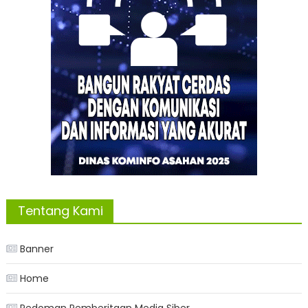
Tentang Kami
Banner
Home
Pedoman Pemberitaan Media Siber