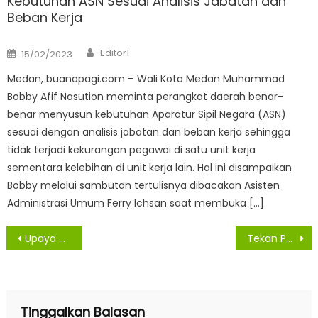
Kebutuhan ASN Sesuai Analisis Jabatan dan
Beban Kerja
Author
Posted
Editor1
15/02/2023
on
Medan, buanapagi.com – Wali Kota Medan Muhammad
Bobby Afif Nasution meminta perangkat daerah benar-
benar menyusun kebutuhan Aparatur Sipil Negara (ASN)
sesuai dengan analisis jabatan dan beban kerja sehingga
tidak terjadi kekurangan pegawai di satu unit kerja
sementara kelebihan di unit kerja lain. Hal ini disampaikan
Bobby melalui sambutan tertulisnya dibacakan Asisten
Administrasi Umum Ferry Ichsan saat membuka […]
Navigasi
Upaya Memutus Pandemi Covid-19, Pemkab Sergai Gelar Swab Test Massal
Tekan Penularan Covid-19, Gerakan Disiplin Protokol Kesehatan Terus Digalakkan, Banyak Warga Kena Sanksi Disiplin
pos
Tinggalkan Balasan