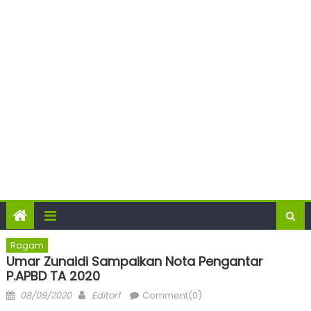
Ragam
Umar Zunaidi Sampaikan Nota Pengantar
P.APBD TA 2020
Posted
Author
08/09/2020
Editor1
Comment(0)
on