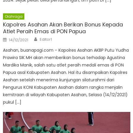
2024. Sejak peluit awal pertandingan, tim putri DI […]
Olahraga
Kapolres Asahan Akan Berikan Bonus Kepada
Atlet Peraih Emas di PON Papua
Author
Posted
Editor1
14/12/2021
on
Asahan, buanapagi.com – Kapolres Asahan AKBP Putu Yudha
Prawira SIK MH akan memberikan bonus terhadap Agustina
Mardika Manik, salah satu atlet peraih medali emas di PON
Papua asal Kabupaten Asahan. Hal itu disampaikan Kapolres
Asahan setelah menerima kunjungan silaturahmi dari
Pengurus KONI Kabupaten Asahan dalam rangka menjalin
kemitraan di wilayah Kabupaten Asahan, Selasa (14/12/2021)
pukul […]