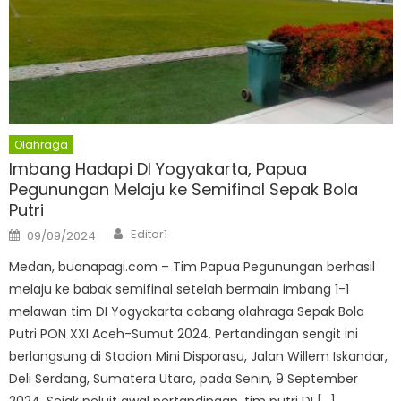
Olahraga
Imbang Hadapi DI Yogyakarta, Papua
Pegunungan Melaju ke Semifinal Sepak Bola
Putri
Author
Posted
Editor1
09/09/2024
on
Medan, buanapagi.com – Tim Papua Pegunungan berhasil
melaju ke babak semifinal setelah bermain imbang 1-1
melawan tim DI Yogyakarta cabang olahraga Sepak Bola
Putri PON XXI Aceh-Sumut 2024. Pertandingan sengit ini
berlangsung di Stadion Mini Disporasu, Jalan Willem Iskandar,
Deli Serdang, Sumatera Utara, pada Senin, 9 September