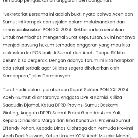
terhadap pengalokasian anggaran pembangunan.
“Sekretariat Bersama ini adalah bukti nyata bahwa Aceh dan
Sumut ini kompak dan sejalan dalam melaksanakan dan
menyosialisasikan PON XXI 2024. Sekber ini kita serahkan
untuk membahas mengenai Surat Keputusan. SK ini nantinya
menjadi payung hukum terhadap anggaran yang mau kita
alokasikan ke PON baik di Sumut dan Aceh. Tanpa SK kita
belum bisa bergerak. Dengan adanya forum ini kita harapkan
ada solusi terbaik agar SK bisa segera dikeluarkan oleh
Kemenpora,” jelas Darmansyah.
Turut hadir dalam pembukaan Rapat Sekber PON XXI 2024
Aceh-Sumut di antaranya Anggota DPR RI Komisi X Illiza
Saadudin Djamal, Ketua DPRD Provinsi Sumut Baskami
Ginting, Anggota DPRD Sumut Fraksi Gerindra Azmi Yuli,
Kepala Dinas Bina Marga dan Bina Konstruksi Provinsi Sumut
Effendy Pohan, Kepada Dinas Olahraga dan Pemuda Provinsi
Aceh Dedi Yuswadi, Ketua Umum KONI Aceh Muzakir Manaf,