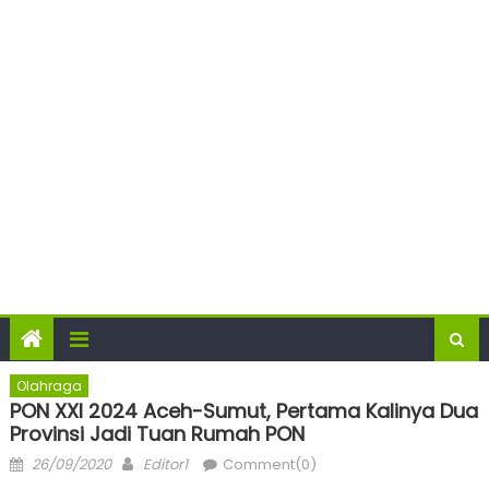
Olahraga
PON XXI 2024 Aceh-Sumut, Pertama Kalinya Dua
Provinsi Jadi Tuan Rumah PON
Posted
Author
26/09/2020
Editor1
Comment(0)
on