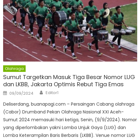
Olahraga
Sumut Targetkan Masuk Tiga Besar Nomor LUG
dan LKBB, Jakarta Optimis Rebut Tiga Emas
Author
Posted
Editor1
09/09/2024
on
Deliserdang, buanapagi.com – Persaingan Cabang olahraga
(Cabor) Drumband Pekan Olahraga Nasional XXI Aceh-
Sumut 2024 memasuki hari ketiga, Senin, (9/9/2024). Nomor
yang diperlombakan yakni Lomba Unjuk Gaya (LUG) dan
Lomba Keterampilan Baris Berbaris (LKBB). Venue nomor LUG