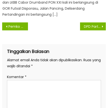
dan LKBB Cabor Drumband PON XXI kali ini berlangsung di
GOR Futsal Disporasu, Jalan Pancing, Deliserdang
Pertandingan ini berlangsung […]
Navigasi
Pemko Medan Apresiasi IKAPTK Bagi 10 Ribu Masker Gratis
DPD Partai Gelora Kabupaten Asahan Jatuhkan Dukungan Ke Surya – Taufik
pos
Tinggalkan Balasan
Alamat email Anda tidak akan dipublikasikan.
Ruas yang
wajib ditandai
*
Komentar
*