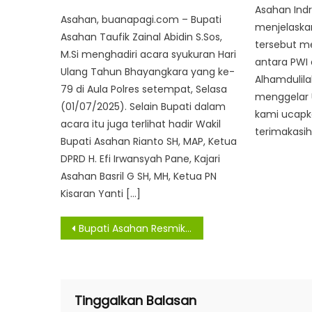
on
Asahan Ind
Asahan, buanapagi.com – Bupati
menjelaska
Asahan Taufik Zainal Abidin S.Sos,
tersebut m
M.Si menghadiri acara syukuran Hari
antara PWI 
Ulang Tahun Bhayangkara yang ke-
Alhamdulila
79 di Aula Polres setempat, Selasa
menggelar 
(01/07/2025). Selain Bupati dalam
kami ucapk
acara itu juga terlihat hadir Wakil
terimakasih
Bupati Asahan Rianto SH, MAP, Ketua
DPRD H. Efi Irwansyah Pane, Kajari
Asahan Basril G SH, MH, Ketua PN
Kisaran Yanti […]
Navigasi
Bupati Asahan Resmikan Puskesmas Huta Padang, Pustu Dan SMPN 5 Bandar Pasir Mandoge
pos
Tinggalkan Balasan