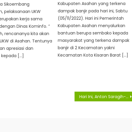
Kabupaten Asahan yang terkena
ra Sikoembang
dampak banjir pada hari ini, Sabtu
n, pelaksanaan UKW
(05/11/2022). Hari ini Pemerintah
erupakan kerja sama
Kabupaten Asahan menyalurkan
dengan Dinas Kominfo. ”
bantuan berupa sembako kepada
h, rencananya kita akan
masyarakat yang terkena dampak
UKW di Asahan. Tentunya
banjir di 2 Kecamatan yakni
an apresiasi dan
Kecamatan Kota Kisaran Barat […]
 kepada […]
Hari Ini, Anton Saragih-Rospita Sitorus Mendaftar ke KPU Simalungun