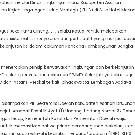
ahan melalui Dinas Lingkungan Hidup Kabupaten Asahan
n Kajian Lingkungan Hidup Strategis (KLHS) di Aula Hotel Marin
us Jaka Putra Ginting, SH, selaku Ketua Panitia melaporkan
lisis sistematis, menyeluruh dan partisipatif yang menjadi dasa
rkelanjutan ke dalam dokumen Rencana Pembangunan Jangka
tuk menerapkan prinsip berwawasan lingkungan dan berkelanjutan
D dalam penyusunan dokumen RPJMD. Selanjutnya beliau juga
dan instansi vertikal terkait, pihak swasta, Lembaga Swadaya
 disampaikan Plt. Sekretaris Daerah Kabupaten Asahan Drs. Jho
lanjuti Amanat Pasal 15 Ayat (1) Undang-Undang Nomor 32 Tahu
ngan Hidup, Pemerintah Pusat dan Pemerintah Daerah wajib
) untuk memastikan bahwa prinsip pembangunan berkelanjutan
ngunan suatu wilayah/kebijakan rencana/program (KRP). KLHS