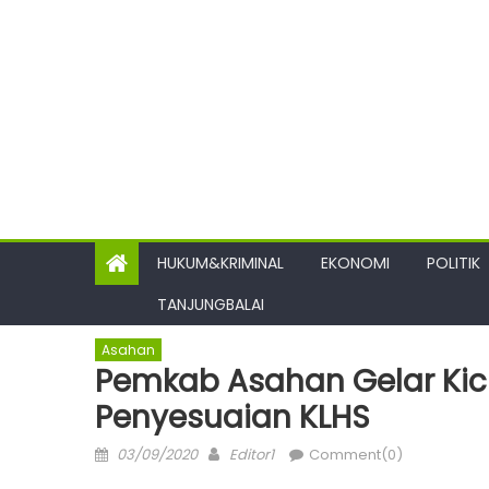
HUKUM&KRIMINAL
EKONOMI
POLITIK
TANJUNGBALAI
Asahan
Pemkab Asahan Gelar Kic
Penyesuaian KLHS
Posted
Author
03/09/2020
Editor1
Comment(0)
on