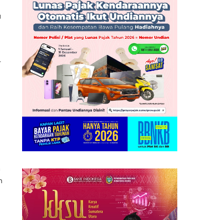
a
r
n
n