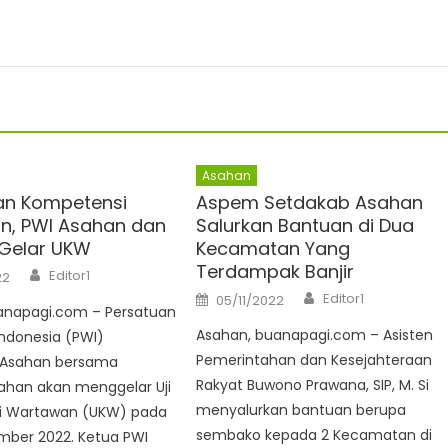
Asahan
an Kompetensi
Aspem Setdakab Asahan
n, PWI Asahan dan
Salurkan Bantuan di Dua
Gelar UKW
Kecamatan Yang
Terdampak Banjir
Author
Editor1
22
Author
Posted
Editor1
05/11/2022
on
anapagi.com – Persatuan
Asahan, buanapagi.com – Asisten
ndonesia (PWI)
Pemerintahan dan Kesejahteraan
 Asahan bersama
Rakyat Buwono Prawana, SIP, M. Si
ahan akan menggelar Uji
menyalurkan bantuan berupa
i Wartawan (UKW) pada
sembako kepada 2 Kecamatan di
mber 2022. Ketua PWI