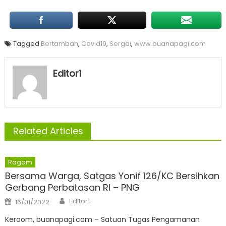
Tagged
Bertambah
,
Covid19
,
Sergai
,
www.buanapagi.com
Editor1
Related Articles
Ragam
Bersama Warga, Satgas Yonif 126/KC Bersihkan
Gerbang Perbatasan RI – PNG
Author
Posted
Editor1
16/01/2022
on
Keroom, buanapagi.com – Satuan Tugas Pengamanan