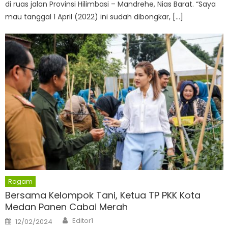
di ruas jalan Provinsi Hilimbasi – Mandrehe, Nias Barat. “Saya
mau tanggal 1 April (2022) ini sudah dibongkar, […]
Ragam
Bersama Kelompok Tani, Ketua TP PKK Kota
Medan Panen Cabai Merah
Author
Posted
Editor1
12/02/2024
on