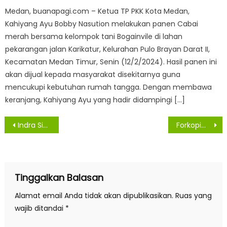
Medan, buanapagi.com – Ketua TP PKK Kota Medan,
Kahiyang Ayu Bobby Nasution melakukan panen Cabai
merah bersama kelompok tani Bogainvile di lahan
pekarangan jalan Karikatur, Kelurahan Pulo Brayan Darat II,
Kecamatan Medan Timur, Senin (12/2/2024). Hasil panen ini
akan dijual kepada masyarakat disekitarnya guna
mencukupi kebutuhan rumah tangga. Dengan membawa
keranjang, Kahiyang Ayu yang hadir didampingi […]
Navigasi
Indra Sikoembang Deklarasi Siap Maju di Konfrensi Ke VIII
Forkopimcam Kota Kisaran Barat Gelar Razia Masker, 22 Warga Terjaring
pos
Tinggalkan Balasan
Alamat email Anda tidak akan dipublikasikan.
Ruas yang
wajib ditandai
*