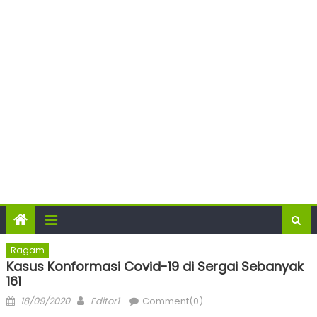
Ragam
Kasus Konformasi Covid-19 di Sergai Sebanyak
161
Posted
Author
18/09/2020
Editor1
Comment(0)
on