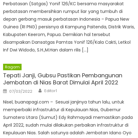
Perbatasan (Satgas) Yonif 126/KC bersama masyarakat
perbatasan membersihkan rumput liar yang tumbuh di
depan gerbang masuk perbatasan Indonesia – Papua New
Guinea (RI PNG) persisnya di Kampung Paitenda, Distrik Waris,
Kabupaten Keerom, Papua. Demikian hal tersebut
disampaikan Dansatgas Pamtas Yonif 126/Kala Cakti, Letkol
Inf Dwi Widodo, S.H.,M.Han dalam rilis […]
Ragam
Tepati Janji, Gubsu Pastikan Pembangunan
Jembatan di Nias Barat Dimulai April 2022
Author
Posted
Editor1
07/03/2022
on
Nisel, buanapagi.com – Sesuai janjinya tahun lalu, untuk
memperbaiki infrastruktur di Kepulauan Nias, Gubernur
Sumatera Utara (Sumut) Edy Rahmayadi memastikan pada
April 2022, sudah mulai dilakukan perbaikan infrastruktur di
Kepulauan Nias. Salah satunya adalah Jembatan Idano Oyo