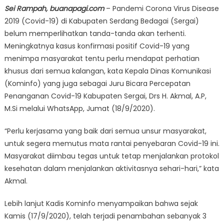
Sei Rampah, buanapagi.com
– Pandemi Corona Virus Disease
2019 (Covid-19) di Kabupaten Serdang Bedagai (Sergai)
belum memperlihatkan tanda-tanda akan terhenti.
Meningkatnya kasus konfirmasi positif Covid-19 yang
menimpa masyarakat tentu perlu mendapat perhatian
khusus dari semua kalangan, kata Kepala Dinas Komunikasi
(Kominfo) yang juga sebagai Juru Bicara Percepatan
Penanganan Covid-19 Kabupaten Sergai, Drs H. Akmal, A.P,
M.Si melalui WhatsApp, Jumat (18/9/2020).
“Perlu kerjasama yang baik dari semua unsur masyarakat,
untuk segera memutus mata rantai penyebaran Covid-19 ini.
Masyarakat diimbau tegas untuk tetap menjalankan protokol
kesehatan dalam menjalankan aktivitasnya sehari-hari,” kata
Akmal.
Lebih lanjut Kadis Kominfo menyampaikan bahwa sejak
Kamis (17/9/2020), telah terjadi penambahan sebanyak 3