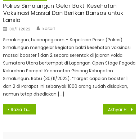
Polres Simalungun Gelar Bakti Kesehatan
Vaksinasi Massal Dan Berikan Bansos untuk
Lansia
Author
Posted
Editor1
30/11/2022
on
Simalungun, buanapag.com – Kepolisian Resor (Polres)
Simalungun menggelar kegiatan bakti kesehatan vaksinasi
massal booster 1 dan 2 secara serentak di jajaran Polda
Sumatera Utara bertempat di Lapangan Open Stage Pagoda
Kelurahan Parapat Kecamatan Girsang Kabupaten
Simalungun. Rabu (30/11/2022). “Target capaian booster 1
dan 2 di Parapat ini sebanyak 1000 orang sudah disiapkan,
namun tetap disediakan […]
Navigasi
Razia Tingkatkan Kesadaran, Masyarakat Kenakan Masker
Akhyar Harap Panen Raya Kodim 0201/BS Dukung Ketahanan Pangan
pos