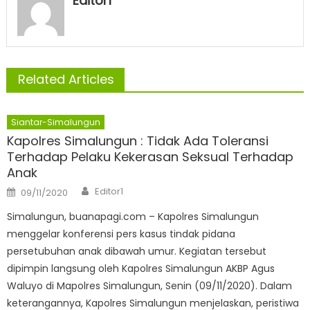
Editor1
Related Articles
Siantar-Simalungun
Kapolres Simalungun : Tidak Ada Toleransi
Terhadap Pelaku Kekerasan Seksual Terhadap
Anak
Author
Posted
Editor1
09/11/2020
on
Simalungun, buanapagi.com – Kapolres Simalungun
menggelar konferensi pers kasus tindak pidana
persetubuhan anak dibawah umur. Kegiatan tersebut
dipimpin langsung oleh Kapolres Simalungun AKBP Agus
Waluyo di Mapolres Simalungun, Senin (09/11/2020). Dalam
keterangannya, Kapolres Simalungun menjelaskan, peristiwa