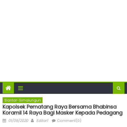
Siantar-Simalungun
Kapolsek Pematang Raya Bersama Bhabinsa
Koramil 14 Raya Bagi Masker Kepada Pedagang
Posted
Author
01/09/2020
Editor1
Comment(0)
on