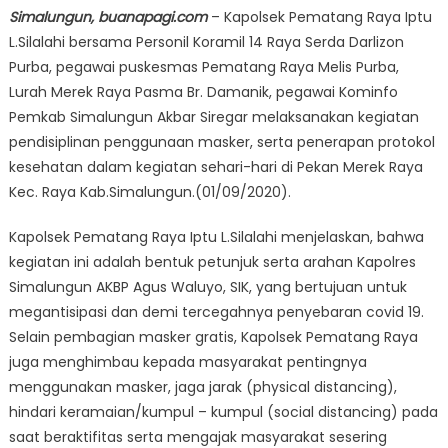
Simalungun, buanapagi.com
– Kapolsek Pematang Raya Iptu
L.Silalahi bersama Personil Koramil 14 Raya Serda Darlizon
Purba, pegawai puskesmas Pematang Raya Melis Purba,
Lurah Merek Raya Pasma Br. Damanik, pegawai Kominfo
Pemkab Simalungun Akbar Siregar melaksanakan kegiatan
pendisiplinan penggunaan masker, serta penerapan protokol
kesehatan dalam kegiatan sehari-hari di Pekan Merek Raya
Kec. Raya Kab.Simalungun.(01/09/2020).
Kapolsek Pematang Raya Iptu L.Silalahi menjelaskan, bahwa
kegiatan ini adalah bentuk petunjuk serta arahan Kapolres
Simalungun AKBP Agus Waluyo, SIK, yang bertujuan untuk
megantisipasi dan demi tercegahnya penyebaran covid 19.
Selain pembagian masker gratis, Kapolsek Pematang Raya
juga menghimbau kepada masyarakat pentingnya
menggunakan masker, jaga jarak (physical distancing),
hindari keramaian/kumpul – kumpul (social distancing) pada
saat beraktifitas serta mengajak masyarakat sesering