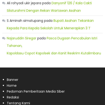
Ali rohyadi ukir jepara
pada
Danyonif 126 / Kala Cakti
Silaturahmi Dengan Rekan Wartawan Asahan
S Aminah simatupang
pada
Bupati Asahan Tekankan
Kepada Para Kepala Sekolah Untuk Menerapkan 3 T
Najaruddin Siregar
pada
Pasca Dugaan Pencabulan Istri
Tahanan,
Kapoldasu Copot Kapolsek dan Kanit Reskrim Kutalimbaru
Banner
Home
Pedoman Pemberitaan Media Siber
Redaksi
Tentang Kami