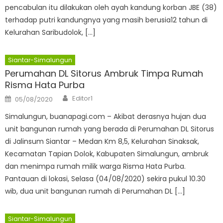
pencabulan itu dilakukan oleh ayah kandung korban JBE (38)
terhadap putri kandungnya yang masih berusia12 tahun di
Kelurahan Saribudolok, […]
Siantar-Simalungun
Perumahan DL Sitorus Ambruk Timpa Rumah
Risma Hata Purba
Author
Posted
Editor1
05/08/2020
on
Simalungun, buanapagi.com – Akibat derasnya hujan dua
unit bangunan rumah yang berada di Perumahan DL Sitorus
di Jalinsum Siantar – Medan Km 8,5, Kelurahan Sinaksak,
Kecamatan Tapian Dolok, Kabupaten Simalungun, ambruk
dan menimpa rumah milik warga Risma Hata Purba.
Pantauan di lokasi, Selasa (04/08/2020) sekira pukul 10.30
wib, dua unit bangunan rumah di Perumahan DL […]
Siantar-Simalungun