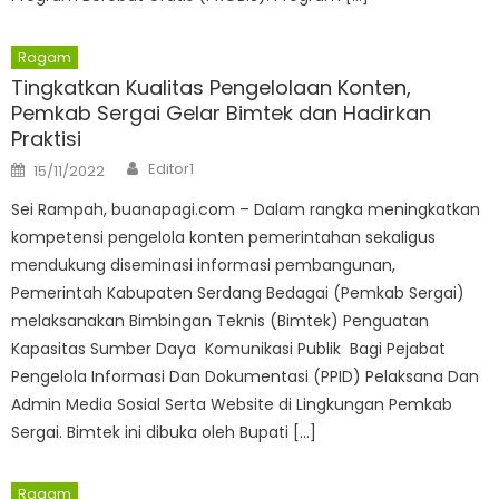
Ragam
Tingkatkan Kualitas Pengelolaan Konten,
Pemkab Sergai Gelar Bimtek dan Hadirkan
Praktisi
Author
Posted
Editor1
15/11/2022
on
Sei Rampah, buanapagi.com – Dalam rangka meningkatkan
kompetensi pengelola konten pemerintahan sekaligus
mendukung diseminasi informasi pembangunan,
Pemerintah Kabupaten Serdang Bedagai (Pemkab Sergai)
melaksanakan Bimbingan Teknis (Bimtek) Penguatan
Kapasitas Sumber Daya Komunikasi Publik Bagi Pejabat
Pengelola Informasi Dan Dokumentasi (PPID) Pelaksana Dan
Admin Media Sosial Serta Website di Lingkungan Pemkab
Sergai. Bimtek ini dibuka oleh Bupati […]
Ragam