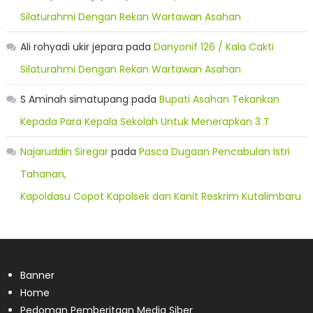
Silaturahmi Dengan Rekan Wartawan Asahan
Ali rohyadi ukir jepara
pada
Danyonif 126 / Kala Cakti
Silaturahmi Dengan Rekan Wartawan Asahan
S Aminah simatupang
pada
Bupati Asahan Tekankan
Kepada Para Kepala Sekolah Untuk Menerapkan 3 T
Najaruddin Siregar
pada
Pasca Dugaan Pencabulan Istri
Tahanan,
Kapoldasu Copot Kapolsek dan Kanit Reskrim Kutalimbaru
Banner
Home
Pedoman Pemberitaan Media Siber