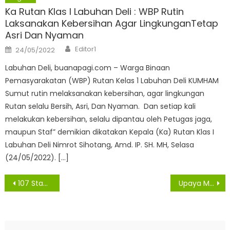
Ka Rutan Klas I Labuhan Deli : WBP Rutin
Laksanakan Kebersihan Agar LingkunganTetap
Asri Dan Nyaman
Author
Posted
Editor1
24/05/2022
on
Labuhan Deli, buanapagi.com – Warga Binaan
Pemasyarakatan (WBP) Rutan Kelas 1 Labuhan Deli KUMHAM
Sumut rutin melaksanakan kebersihan, agar lingkungan
Rutan selalu Bersih, Asri, Dan Nyaman. Dan setiap kali
melakukan kebersihan, selalu dipantau oleh Petugas jaga,
maupun Staf” demikian dikatakan Kepala (Ka) Rutan Klas I
Labuhan Deli Nimrot Sihotang, Amd. IP. SH. MH, Selasa
(24/05/2022). […]
Navigasi
107 Stan Pameran Meriahkan MTQ ke-37 Tingkat Provinsi Sumut
Upaya Memutus Pandemi Covid-19, Pemkab Sergai Gelar Swab Test Massal
pos