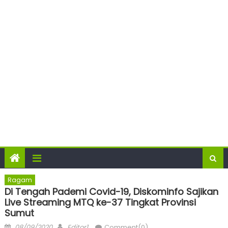
Ragam
Di Tengah Pademi Covid-19, Diskominfo Sajikan
Live Streaming MTQ ke-37 Tingkat Provinsi
Sumut
Posted
Author
08/09/2020
Editor1
Comment(0)