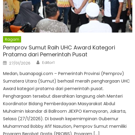
Ragam
Pemprov Sumut Raih UHC Award Kategori
Pratama dari Pemerintah Pusat
Author
Posted
Editor1
27/01/2026
on
Medan, buanapagi.com – Pemerintah Provinsi (Pemprov)
Sumatera Utara (Sumut) berhasil meraih penghargaan UHC
Award kategori pratama dari pemerintah pusat.
Penghargaan tersebut diserahkan langsung oleh Menteri
Koordinator Bidang Pemberdayaan Masyarakat Abdul
Muhaimin Iskandar di Ballroom JIEXPO Kemayoran, Jakarta,
Selasa (27/1/2026). Di bawah kepemimpinan Gubernur
Muhammad Bobby Afif Nasution, Pemprov Sumut memiliki
Program Berobat Gratis (PROBIS). Program […]