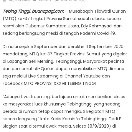
on
Tebing Tinggi, buanapagi.com
– Musabaqah Tilawatil Qur’an
(MTQ) ke-37 tingkat Provinsi Sumut sudah dibuka secara
resmi oleh Gubernur Sumatera Utara, Edy Rahmayadi dan
sedang berlangsung meski di tengah Pademi Covid-19.
Dimulai sejak 5 September dan berakhir 11 September 2020
mendatang, MTQ ke-37 Tingkat Provinsi Sumut yang digelar
di Lapangan Seri Mersing, Tebingtinggi. Masyarakat pecinta
dan pemerhati Al-Qur’an dapat menyaksikan MTQ dimana
saja melalui Live Streaming di Channel Youtube dan
Facebook MTQ PROVINSI XXXVII TEBING TINGGI
“Adanya Livestreaming, bertujuan untuk memberikan akses
ke masyarakat luas khususnya Tebingtinggi yang sedang
berada di rumah tetap dapat mengikuti kegiatan MTQ
secara langsung,” kata Kadis Kominfo Tebingtinggi, Dedi P
Siagian saat ditemui awak media, Selasa (8/9/2020) di