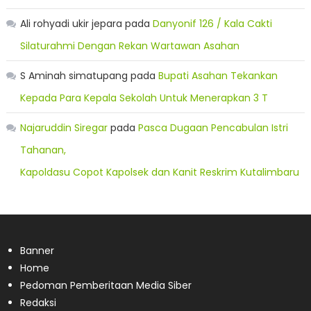
Ali rohyadi ukir jepara
pada
Danyonif 126 / Kala Cakti
Silaturahmi Dengan Rekan Wartawan Asahan
S Aminah simatupang
pada
Bupati Asahan Tekankan
Kepada Para Kepala Sekolah Untuk Menerapkan 3 T
Najaruddin Siregar
pada
Pasca Dugaan Pencabulan Istri
Tahanan,
Kapoldasu Copot Kapolsek dan Kanit Reskrim Kutalimbaru
Banner
Home
Pedoman Pemberitaan Media Siber
Redaksi