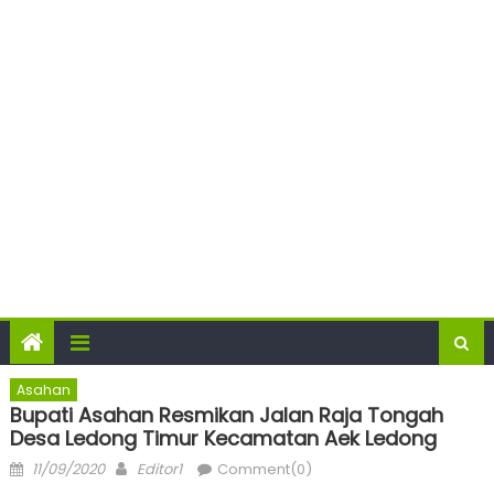
Asahan
Bupati Asahan Resmikan Jalan Raja Tongah
Desa Ledong Timur Kecamatan Aek Ledong
Posted
Author
11/09/2020
Editor1
Comment(0)
on