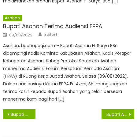
melaksanakan arahan Bupati Asahan H. Surya, BSc […]
Asahan
Bupati Asahan Terima Audiensi FPPA
Author
Posted
Editor1
09/08/2022
on
Asahan, buanapagi.com – Bupati Asahan H. Surya BSc
didampingi Kadis Kominfo Kabupaten Asahan, Kadis Porapar
Kabupaten Asahan, Kabag Protokol Setdakab Asahan
menerima Audiensi Forum Persatuan Pemuda Asahan
(FPPA) di Ruang Kerja Bupati Asahan, Selasa (09/08/2022).
Dalam audiensinya Ketua FPPA Eri Azmi, SHi mengucapkan
terima kasih kepada Bupati Asahan yang telah bersedia
menerima kami pagi hari […]
Navigasi
Bupati Asahan Motivasi Warga Desa Ledong Timur Untuk Tingkatkan Status Mushola Nurul Iman Menjadi Masjid
Bupati Asahan Silaturahmi Dengan Masyarakat Desa Aek Bange
pos