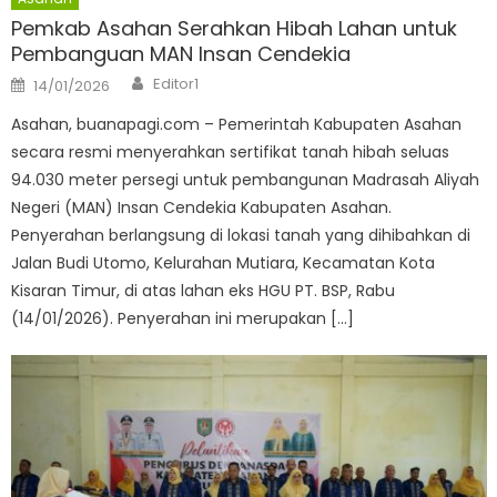
Pemkab Asahan Serahkan Hibah Lahan untuk
Pembanguan MAN Insan Cendekia
Author
Posted
Editor1
14/01/2026
on
Asahan, buanapagi.com – Pemerintah Kabupaten Asahan
secara resmi menyerahkan sertifikat tanah hibah seluas
94.030 meter persegi untuk pembangunan Madrasah Aliyah
Negeri (MAN) Insan Cendekia Kabupaten Asahan.
Penyerahan berlangsung di lokasi tanah yang dihibahkan di
Jalan Budi Utomo, Kelurahan Mutiara, Kecamatan Kota
Kisaran Timur, di atas lahan eks HGU PT. BSP, Rabu
(14/01/2026). Penyerahan ini merupakan […]