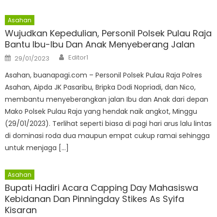
Asahan
Wujudkan Kepedulian, Personil Polsek Pulau Raja
Bantu Ibu-Ibu Dan Anak Menyeberang Jalan
Author
Posted
Editor1
29/01/2023
on
Asahan, buanapagi.com – Personil Polsek Pulau Raja Polres
Asahan, Aipda JK Pasaribu, Bripka Dodi Nopriadi, dan Nico,
membantu menyeberangkan jalan Ibu dan Anak dari depan
Mako Polsek Pulau Raja yang hendak naik angkot, Minggu
(29/01/2023). Terlihat seperti biasa di pagi hari arus lalu lintas
di dominasi roda dua maupun empat cukup ramai sehingga
untuk menjaga […]
Asahan
Bupati Hadiri Acara Capping Day Mahasiswa
Kebidanan Dan Pinningday Stikes As Syifa
Kisaran