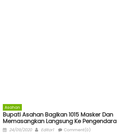
Asahan
Bupati Asahan Bagikan 1015 Masker Dan
Memasangkan Langsung Ke Pengendara
Posted
Author
24/09/2020
Editor1
Comment(0)
on