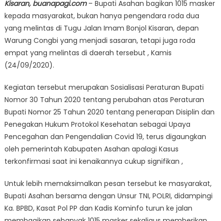
Kisaran, buanapagi.com
– Bupati Asahan bagikan 1015 masker
kepada masyarakat, bukan hanya pengendara roda dua
yang melintas di Tugu Jalan Imam Bonjol Kisaran, depan
Warung Congbi yang menjadi sasaran, tetapi juga roda
empat yang melintas di daerah tersebut , Kamis
(24/09/2020).
Kegiatan tersebut merupakan Sosialisasi Peraturan Bupati
Nomor 30 Tahun 2020 tentang perubahan atas Peraturan
Bupati Nomor 25 Tahun 2020 tentang penerapan Disiplin dan
Penegakan Hukum Protokol Kesehatan sebagai Upaya
Pencegahan dan Pengendalian Covid 19, terus digaungkan
oleh pemerintah Kabupaten Asahan apalagi Kasus
terkonfirmasi saat ini kenaikannya cukup signifikan ,
Untuk lebih memaksimalkan pesan tersebut ke masyarakat,
Bupati Asahan bersama dengan Unsur TNI, POLRI, didampingi
Ka. BPBD, Kasat Pol PP dan Kadis Kominfo turun ke jalan
membagikan sebanyak 1015 masker sekaligus memberikan