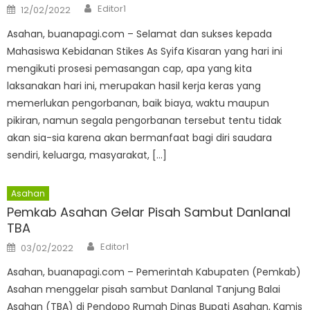
Author
Posted
Editor1
12/02/2022
on
Asahan, buanapagi.com – Selamat dan sukses kepada
Mahasiswa Kebidanan Stikes As Syifa Kisaran yang hari ini
mengikuti prosesi pemasangan cap, apa yang kita
laksanakan hari ini, merupakan hasil kerja keras yang
memerlukan pengorbanan, baik biaya, waktu maupun
pikiran, namun segala pengorbanan tersebut tentu tidak
akan sia-sia karena akan bermanfaat bagi diri saudara
sendiri, keluarga, masyarakat, […]
Asahan
Pemkab Asahan Gelar Pisah Sambut Danlanal
TBA
Author
Posted
Editor1
03/02/2022
on
Asahan, buanapagi.com – Pemerintah Kabupaten (Pemkab)
Asahan menggelar pisah sambut Danlanal Tanjung Balai
Asahan (TBA) di Pendopo Rumah Dinas Bupati Asahan, Kamis