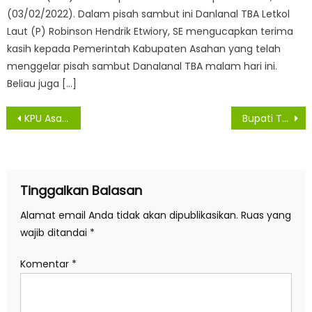
(03/02/2022). Dalam pisah sambut ini Danlanal TBA Letkol
Laut (P) Robinson Hendrik Etwiory, SE mengucapkan terima
kasih kepada Pemerintah Kabupaten Asahan yang telah
menggelar pisah sambut Danalanal TBA malam hari ini.
Beliau juga […]
Navigasi
KPU Asahan Undi Nomor Urut Pasangan Calon Bupati dan Wakil Bupati Asahan
Bupati Terima Audiensi Pengurus Tabagsel Kabupaten Asahan
pos
Tinggalkan Balasan
Alamat email Anda tidak akan dipublikasikan.
Ruas yang
wajib ditandai
*
Komentar
*