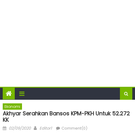
Ekonomi
Akhyar Serahkan Bansos KPM-PKH Untuk 52.272
KK
Posted
Author
02/09/2020
Editor1
Comment(0)
on