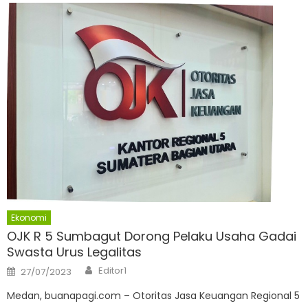
Ekonomi
OJK R 5 Sumbagut Dorong Pelaku Usaha Gadai
Swasta Urus Legalitas
Author
Posted
Editor1
27/07/2023
on
Medan, buanapagi.com – Otoritas Jasa Keuangan Regional 5