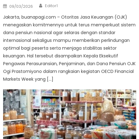
Author
Posted
Editor1
09/03/2026
on
Jakarta, buanapagi.com – Otoritas Jasa Keuangan (OJK)
menegaskan komitmennya untuk terus memperkuat sistem
dana pensiun nasional agar selaras dengan standar
internasional sekaligus mampu memberikan perlindungan
optimal bagi peserta serta menjaga stabilitas sektor
keuangan. Hal tersebut disampaikan Kepala Eksekutif
Pengawas Perasuransian, Penjaminan, dan Dana Pensiun OJK
Ogi Prastomiyono dalam rangkaian kegiatan OECD Financial
Markets Week yang […]