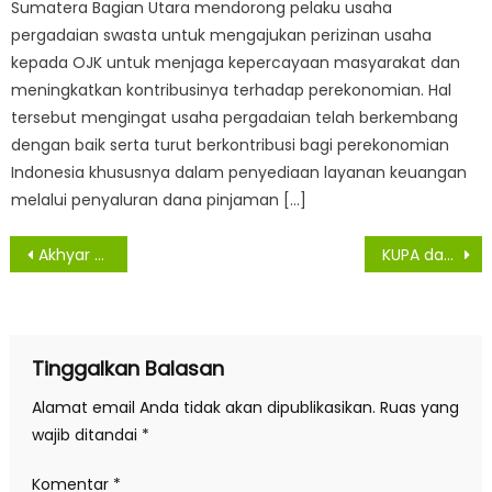
Sumatera Bagian Utara mendorong pelaku usaha
pergadaian swasta untuk mengajukan perizinan usaha
kepada OJK untuk menjaga kepercayaan masyarakat dan
meningkatkan kontribusinya terhadap perekonomian. Hal
tersebut mengingat usaha pergadaian telah berkembang
dengan baik serta turut berkontribusi bagi perekonomian
Indonesia khususnya dalam penyediaan layanan keuangan
melalui penyaluran dana pinjaman […]
Navigasi
Akhyar Sampaikan Nota Pengantar P-APBD TA 2020
KUPA dan PPASP TA 2020 Pemkab Sergai, Disepakati DPRD
pos
Tinggalkan Balasan
Alamat email Anda tidak akan dipublikasikan.
Ruas yang
wajib ditandai
*
Komentar
*