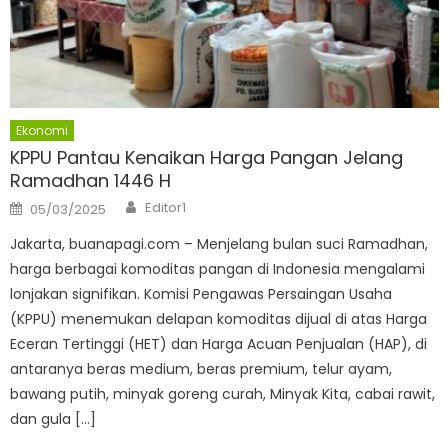
Ekonomi
KPPU Pantau Kenaikan Harga Pangan Jelang
Ramadhan 1446 H
Author
Posted
Editor1
05/03/2025
on
Jakarta, buanapagi.com – Menjelang bulan suci Ramadhan,
harga berbagai komoditas pangan di Indonesia mengalami
lonjakan signifikan. Komisi Pengawas Persaingan Usaha
(KPPU) menemukan delapan komoditas dijual di atas Harga
Eceran Tertinggi (HET) dan Harga Acuan Penjualan (HAP), di
antaranya beras medium, beras premium, telur ayam,
bawang putih, minyak goreng curah, Minyak Kita, cabai rawit,
dan gula […]