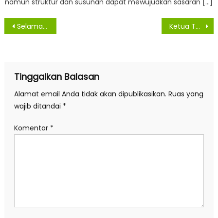
namun struktur dan susunan dapat mewujudkan sasaran […]
Navigasi
Selama Pembatasan Kegiatan, Kunjungan Dewan Keluar Provinsi Ditiadakan
Ketua TP-PKK Provsu Buka Sosialisasi Gebrak Masker di Kota Tebing Tinggi
pos
Tinggalkan Balasan
Alamat email Anda tidak akan dipublikasikan.
Ruas yang
wajib ditandai
*
Komentar
*