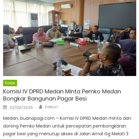
Politik
Komisi IV DPRD Medan Minta Pemko Medan
Bongkar Bangunan Pagar Besi
Author
Posted
Editor1
23/09/2025
on
Medan, buanapagi.com – Komisi IV DPRD Medan minta dan
dorong Pemko Medan untuk percepatan pembongkaran
pagar besi yang menutup akses di Jalan Amal Gg Melati 3