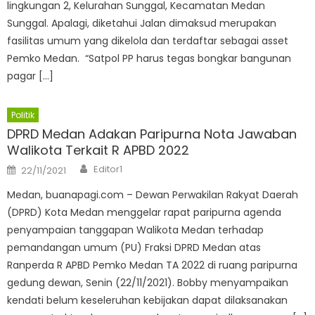
lingkungan 2, Kelurahan Sunggal, Kecamatan Medan
Sunggal. Apalagi, diketahui Jalan dimaksud merupakan
fasilitas umum yang dikelola dan terdaftar sebagai asset
Pemko Medan. “Satpol PP harus tegas bongkar bangunan
pagar […]
Politik
DPRD Medan Adakan Paripurna Nota Jawaban
Walikota Terkait R APBD 2022
Author
Posted
Editor1
22/11/2021
on
Medan, buanapagi.com – Dewan Perwakilan Rakyat Daerah
(DPRD) Kota Medan menggelar rapat paripurna agenda
penyampaian tanggapan Walikota Medan terhadap
pemandangan umum (PU) Fraksi DPRD Medan atas
Ranperda R APBD Pemko Medan TA 2022 di ruang paripurna
gedung dewan, Senin (22/11/2021). Bobby menyampaikan
kendati belum keseleruhan kebijakan dapat dilaksanakan