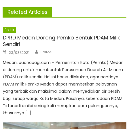
Related Articles
Politik
DPRD Medan Dorong Pemko Bentuk PDAM Milik
Sendiri
Author
Posted
Editor1
23/03/2021
on
Medan, buanapagi.com – Pemerintah Kota (Pemko) Medan
di dorong untuk membentuk Perusahaan Daerah Air Minum
(PDAM) milik sendiri. Hal ini harus dilakukan, agar nantinya
PDAM milik Pemko Medan dapat memberikan pelayanan
yang terbaik dan maksimal dalam menyediakan air bersih
bagi setiap warga Kota Medan. Pasalnya, keberadaan PDAM
Tirtanadi dinilai sering kali merugikan para pelanggannya,
khususnya […]