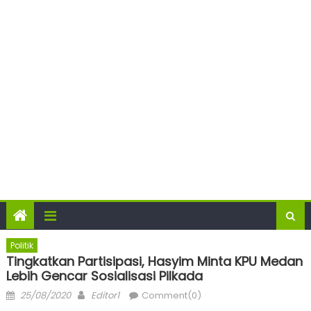
Politik
Tingkatkan Partisipasi, Hasyim Minta KPU Medan
Lebih Gencar Sosialisasi Pilkada
Posted
Author
25/08/2020
Editor1
Comment(0)
on