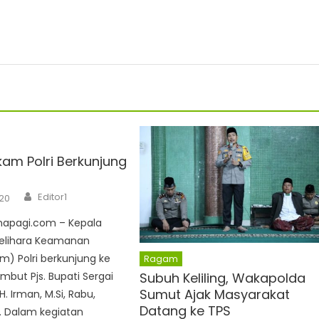
am Polri Berkunjung
Author
Editor1
20
anapagi.com – Kepala
elihara Keamanan
) Polri berkunjung ke
Ragam
Subuh Keliling, Wakapolda
ambut Pjs. Bupati Sergai
Sumut Ajak Masyarakat
 H. Irman, M.Si, Rabu,
Datang ke TPS
. Dalam kegiatan