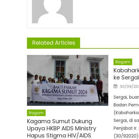
Related Articles
Ragam
Kabahark
ke Sergai
Posted
30/09/20
on
Sergai, bu
Badan Pem
(Kabaharkam
Ragam
Kagama Sumut Dukung
Sergai, di s
Upaya HKBP AIDS Ministry
Penjabat Ir.
Hapus Stigma HIV/AIDS
(30/92020)