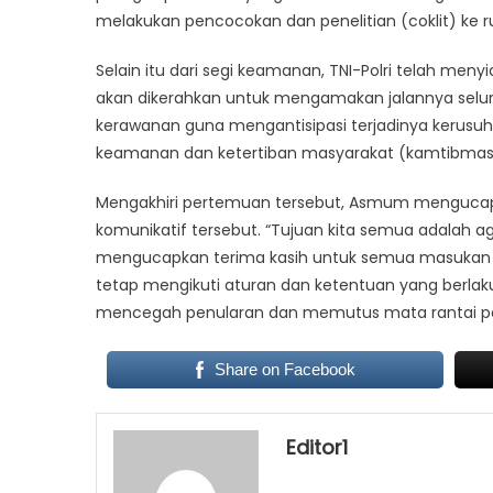
melakukan pencocokan dan penelitian (coklit) ke
Selain itu dari segi keamanan, TNI-Polri telah men
akan dikerahkan untuk mengamakan jalannya selur
kerawanan guna mengantisipasi terjadinya kerusuha
keamanan dan ketertiban masyarakat (kamtibmas) 
Mengakhiri pertemuan tersebut, Asmum mengucapka
komunikatif tersebut. “Tujuan kita semua adalah a
mengucapkan terima kasih untuk semua masukan ya
tetap mengikuti aturan dan ketentuan yang berla
mencegah penularan dan memutus mata rantai pe
Share on Facebook
Editor1