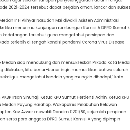
dilakukan agar seluruh tahapan penyelenggaraan dalam rangka
iode 2021-2024 tersebut dapat berjalan aman, lancar dan sukses
Medan Ir H Akhyar Nasution MSi diwakili Asisten Administrasi
etika menerima kunjungan rombongan Komisi A DPRD Sumut k
uan kedatangan tersebut guna mengetahui persiapan dan
da terlebih di tengah kondisi pandemi Corona Virus Disease
mko Medan siap mendukung dan mensukseskan Pilkada Kota Meda
ng dilakukan, kita benar-benar ingin memastikan bahwa seluruh
r sekaligus mengetahui kendala yang mungkin dihadapi,” kata
n AKBP Irsan Sinuhaji, Ketua KPU Sumut Herdensi Adnin, Ketua KPU
a Medan Payung Harahap, Wakapolres Pelabuhan Belawan
apten Kav Azwar mewakili Dandim 0201/BS, sejumlah pimpinan
n serta para anggota DPRD Sumut Komisi A yang dipimpin