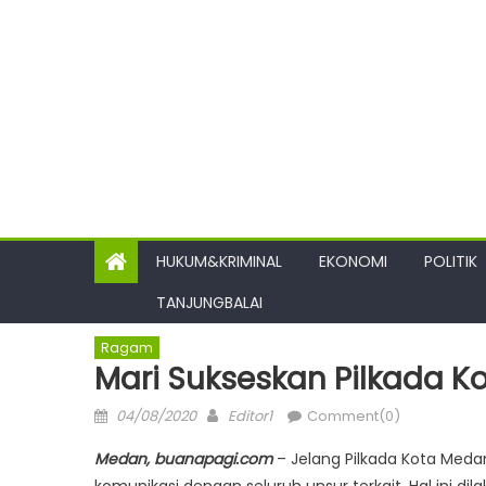
HUKUM&KRIMINAL
EKONOMI
POLITIK
TANJUNGBALAI
Ragam
Mari Sukseskan Pilkada 
Posted
Author
04/08/2020
Editor1
Comment(0)
on
Medan, buanapagi.com
– Jelang Pilkada Kota Meda