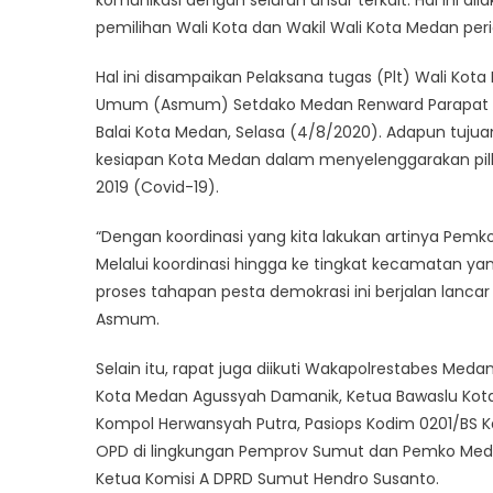
komunikasi dengan seluruh unsur terkait. Hal ini 
pemilihan Wali Kota dan Wakil Wali Kota Medan per
Hal ini disampaikan Pelaksana tugas (Plt) Wali Kota 
Umum (Asmum) Setdako Medan Renward Parapat k
Balai Kota Medan, Selasa (4/8/2020). Adapun tuj
kesiapan Kota Medan dalam menyelenggarakan pilka
2019 (Covid-19).
“Dengan koordinasi yang kita lakukan artinya Pe
Melalui koordinasi hingga ke tingkat kecamatan ya
proses tahapan pesta demokrasi ini berjalan lanca
Asmum.
Selain itu, rapat juga diikuti Wakapolrestabes Meda
Kota Medan Agussyah Damanik, Ketua Bawaslu Kot
Kompol Herwansyah Putra, Pasiops Kodim 0201/BS K
OPD di lingkungan Pemprov Sumut dan Pemko Meda
Ketua Komisi A DPRD Sumut Hendro Susanto.