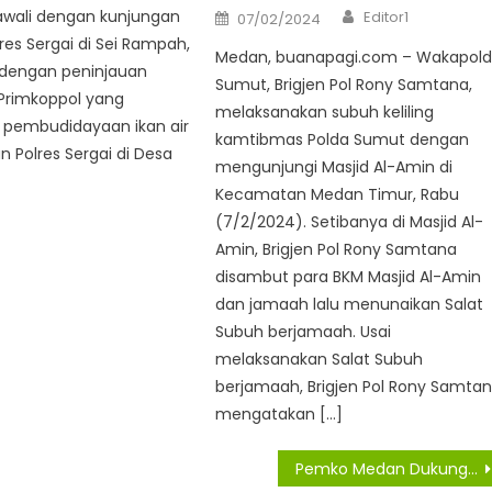
Author
Posted
awali dengan kunjungan
Editor1
07/02/2024
on
res Sergai di Sei Rampah,
Medan, buanapagi.com – Wakapol
 dengan peninjauan
Sumut, Brigjen Pol Rony Samtana,
 Primkoppol yang
melaksanakan subuh keliling
pembudidayaan ikan air
kamtibmas Polda Sumut dengan
n Polres Sergai di Desa
mengunjungi Masjid Al-Amin di
Kecamatan Medan Timur, Rabu
(7/2/2024). Setibanya di Masjid Al-
Amin, Brigjen Pol Rony Samtana
disambut para BKM Masjid Al-Amin
dan jamaah lalu menunaikan Salat
Subuh berjamaah. Usai
melaksanakan Salat Subuh
berjamaah, Brigjen Pol Rony Samta
mengatakan […]
Pemko Medan Dukung Pemprovsu Lakukan Pendisiplinan Masyarakat Atasi Covid 19