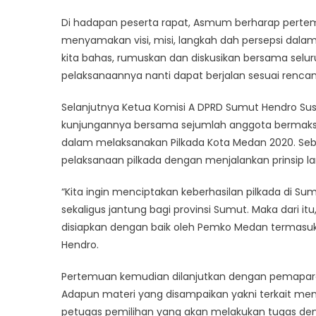
Di hadapan peserta rapat, Asmum berharap perte
menyamakan visi, misi, langkah dah persepsi dala
kita bahas, rumuskan dan diskusikan bersama selur
pelaksanaannya nanti dapat berjalan sesuai rencan
Selanjutnya Ketua Komisi A DPRD Sumut Hendro S
kunjungannya bersama sejumlah anggota bermaks
dalam melaksanakan Pilkada Kota Medan 2020. Se
pelaksanaan pilkada dengan menjalankan prinsip lang
“Kita ingin menciptakan keberhasilan pilkada di S
sekaligus jantung bagi provinsi Sumut. Maka dari itu
disiapkan dengan baik oleh Pemko Medan termasuk d
Hendro.
Pertemuan kemudian dilanjutkan dengan pemaparan 
Adapun materi yang disampaikan yakni terkait me
petugas pemilihan yang akan melakukan tugas de