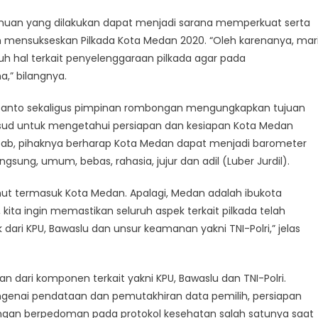
muan yang dilakukan dapat menjadi sarana memperkuat serta
m mensukseskan Pilkada Kota Medan 2020. “Oleh karenanya, mar
uh hal terkait penyelenggaraan pilkada agar pada
a,” bilangnya.
usanto sekaligus pimpinan rombongan mengungkapkan tujuan
ud untuk mengetahui persiapan dan kesiapan Kota Medan
bab, pihaknya berharap Kota Medan dapat menjadi barometer
sung, umum, bebas, rahasia, jujur dan adil (Luber Jurdil).
umut termasuk Kota Medan. Apalagi, Medan adalah ibukota
, kita ingin memastikan seluruh aspek terkait pilkada telah
ari KPU, Bawaslu dan unsur keamanan yakni TNI-Polri,” jelas
dari komponen terkait yakni KPU, Bawaslu dan TNI-Polri.
ngenai pendataan dan pemutakhiran data pemilih, persiapan
ngan berpedoman pada protokol kesehatan salah satunya saat