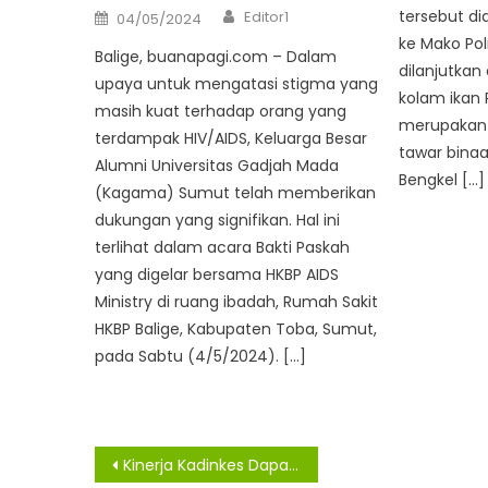
Author
Posted
tersebut di
Editor1
04/05/2024
on
ke Mako Pol
Balige, buanapagi.com – Dalam
dilanjutkan
upaya untuk mengatasi stigma yang
kolam ikan
masih kuat terhadap orang yang
merupakan 
terdampak HIV/AIDS, Keluarga Besar
tawar binaa
Alumni Universitas Gadjah Mada
Bengkel […]
(Kagama) Sumut telah memberikan
dukungan yang signifikan. Hal ini
terlihat dalam acara Bakti Paskah
yang digelar bersama HKBP AIDS
Ministry di ruang ibadah, Rumah Sakit
HKBP Balige, Kabupaten Toba, Sumut,
pada Sabtu (4/5/2024). […]
Navigasi
Kinerja Kadinkes Dapat Rapor Merah, Rapat Pansus Covid-19 Memanas