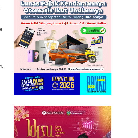
.
e
n.