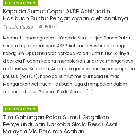
Hukum&Kriminal
Kapolda Sumut Copot AKBP Achiruddin
Hasibuan Buntut Penganiayaan oleh Anaknya
Author
Posted
Editor1
26/04/2023
on
Medan, buanapagi.com – Kapolda Sumut Irjen Panca Putra
secara tegas mencopot AKBP Achirudin Hasibuan sebagai
Kabag Bin Ops Direktorat Narkoba Polda Sumut usai dirinya
diperiksa Propam karena membiarkan anaknya menganiaya
mahasiswa. Selain itu, Achiruddin juga disangksi penempatan
khusus (patsus). Kapolda Sumut melalui Kabid Humas
Mengatakan Achirudin Hasibuan juga ditempatkan dalam
tahanan khusus Propam Polda Sumut. […]
Hukum&Kriminal
Tim Gabungan Polda Sumut Gagalkan
Penyelundupan Narkoba Skala Besar Asal
Malaysia Via Perairan Asahan