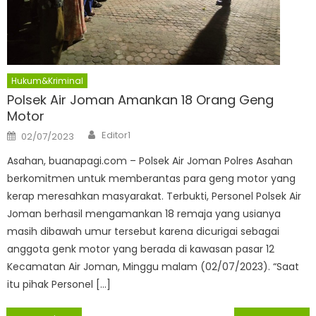
Hukum&Kriminal
Polsek Air Joman Amankan 18 Orang Geng
Motor
Author
Posted
Editor1
02/07/2023
on
Asahan, buanapagi.com – Polsek Air Joman Polres Asahan
berkomitmen untuk memberantas para geng motor yang
kerap meresahkan masyarakat. Terbukti, Personel Polsek Air
Joman berhasil mengamankan 18 remaja yang usianya
masih dibawah umur tersebut karena dicurigai sebagai
anggota genk motor yang berada di kawasan pasar 12
Kecamatan Air Joman, Minggu malam (02/07/2023). “Saat
itu pihak Personel […]