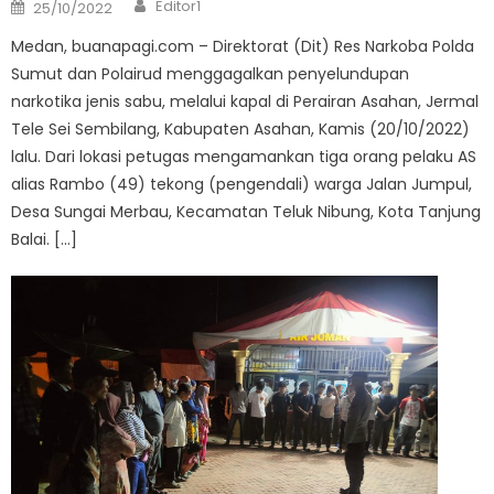
Author
Posted
Editor1
25/10/2022
on
Medan, buanapagi.com – Direktorat (Dit) Res Narkoba Polda
Sumut dan Polairud menggagalkan penyelundupan
narkotika jenis sabu, melalui kapal di Perairan Asahan, Jermal
Tele Sei Sembilang, Kabupaten Asahan, Kamis (20/10/2022)
lalu. Dari lokasi petugas mengamankan tiga orang pelaku AS
alias Rambo (49) tekong (pengendali) warga Jalan Jumpul,
Desa Sungai Merbau, Kecamatan Teluk Nibung, Kota Tanjung
Balai. […]