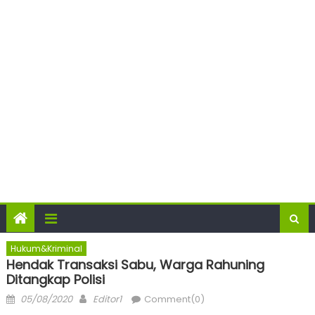
Hukum&Kriminal
Hendak Transaksi Sabu, Warga Rahuning
Ditangkap Polisi
Posted
Author
05/08/2020
Editor1
Comment(0)
on