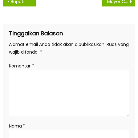
Navigasi
Bupati Asahan Serahkan 150 KTP-eL Kepada Camat Teluk Dalam
Mayor CPM Binson Simbolon Putra Pane Tongah Jabat Dandenpom I/1 Pematangsiantar
pos
Tinggalkan Balasan
Alamat email Anda tidak akan dipublikasikan.
Ruas yang
wajib ditandai
*
Komentar
*
Nama
*