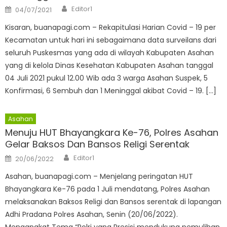
Author
Posted
Editor1
04/07/2021
on
Kisaran, buanapagi.com – Rekapitulasi Harian Covid – 19 per
Kecamatan untuk hari ini sebagaimana data surveilans dari
seluruh Puskesmas yang ada di wilayah Kabupaten Asahan
yang di kelola Dinas Kesehatan Kabupaten Asahan tanggal
04 Juli 2021 pukul 12.00 Wib ada 3 warga Asahan Suspek, 5
Konfirmasi, 6 Sembuh dan 1 Meninggal akibat Covid – 19. […]
Asahan
Menuju HUT Bhayangkara Ke-76, Polres Asahan
Gelar Baksos Dan Bansos Religi Serentak
Author
Posted
Editor1
20/06/2022
on
Asahan, buanapagi.com – Menjelang peringatan HUT
Bhayangkara Ke-76 pada 1 Juli mendatang, Polres Asahan
melaksanakan Baksos Religi dan Bansos serentak di lapangan
Adhi Pradana Polres Asahan, Senin (20/06/2022).