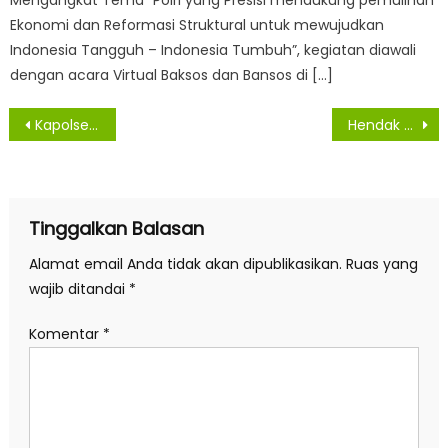
Mengangkat Tema “Polri yang Presisi mendukung pemulihan
Ekonomi dan Reformasi Struktural untuk mewujudkan
Indonesia Tangguh – Indonesia Tumbuh”, kegiatan diawali
dengan acara Virtual Baksos dan Bansos di […]
Navigasi
Kapolsek Bandar Pulau Gelar Gotong Royong dan Beri Himbauan Kepada Masyarakat
Hendak Gunakan Narkoba, Tiga Pria Diamankan Polres Simalungun
pos
Tinggalkan Balasan
Alamat email Anda tidak akan dipublikasikan.
Ruas yang
wajib ditandai
*
Komentar
*