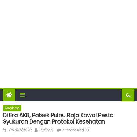
Asahan
Di Era AKB, Polsek Pulau Raja Kawal Pesta
Syukuran Dengan Protokol Kesehatan
Posted
Author
09/08/2020
Editor1
Comment(0)
on