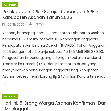
Asahan
Pemkab dan DPRD Setujui Rancangan APBD
Kabupaten Asahan Tahun 2026
Author
Posted
Editor1
26/11/2025
on
Asahan, buanapagi.com — Pemerintah Kabupaten Asahan
bersama DPRD resmi menyetujui Rancangan Anggaran
Pendapatan dan Belanja Daerah (R-APBD) Tahun Anggaran
2026 dengan total belanja sebesar Rp 1.567.159.986.889,00.
Pengesahan ini berlangsung di tengah kebijakan efisiensi
Transfer ke Daerah (TKD) dari pemerintah pusat yang
menyebabkan pengurangan anggaran bagi Kabupaten
Asahan sebesar lebih kurang Rp 247 miliar. Kondisi tersebut
[…]
Asahan
Hari ini, 5 Orang Warga Asahan Konfirmasi Dan
1 Meninggal