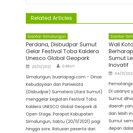
Related Articles
Siantar-Simalungun
Siantar-Si
Perdana, Disbudpar Sumut
Wali Kot
Gelar Festival Toba Kaldera
Berharap
Unesco Global Geopark
Sumut Le
Inovatif
Author
Posted
Editor1
20/11/2021
on
Posted
04/11/202
on
Simalungun, buanapagi.com – Dinas
Pematangsi
Kebudayaan dan Pariwisata
Di usianya 
(Disbudpar) Sumatera Utara Sumut)
Sumut diha
menggelar kegiatan Festival Toba
daerah yang
Kaldera UNESCO Global Geopark di
dan lebih i
Open Stage, Parapat Kabupaten
Sumut sema
Simalungun, Sabtu (20/11/2021) pagi
depan dala
hingga sore. Ratusan peserta dari