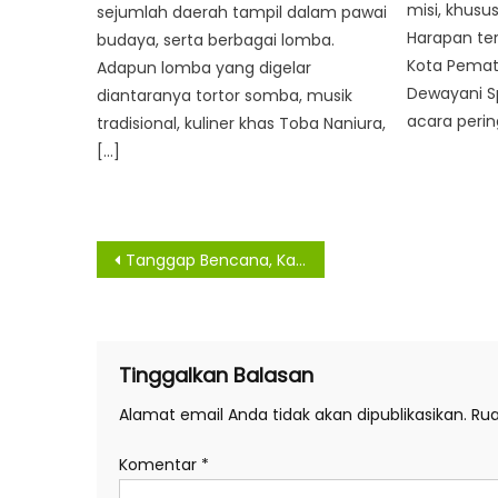
misi, khusu
sejumlah daerah tampil dalam pawai
Harapan te
budaya, serta berbagai lomba.
Kota Pemata
Adapun lomba yang digelar
Dewayani S
diantaranya tortor somba, musik
acara perin
tradisional, kuliner khas Toba Naniura,
[…]
Navigasi
Tanggap Bencana, Kapolsek Sei Kepayang Perintahkan Bhabinkamtibmas Himbau Warga Tetap Waspada
pos
Tinggalkan Balasan
Alamat email Anda tidak akan dipublikasikan.
Rua
Komentar
*