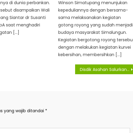
snya di dunia perbankan.
Winson Simatupang menunjukan
rsebut disampaikan Wali
kepeduliannya dengan bersama-
ng Siantar dr Susanti
sama melaksanakan kegiatan
pA saat menghadiri
gotong royong yang sudah menjadi
gatan […]
budaya masyarakat Simalungun.
Kegiatan bergotong royong tersebu
dengan melakukan kegiatan kurvei
kebersihan, membersihkan […]
Disdik Asahan Salurkan 405 Bantuan Baznas Kabupaten Asahan
s yang wajib ditandai
*