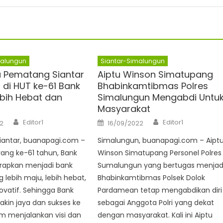
malungun
Siantar-Simalungun
a Pematang Siantar
Aiptu Winson Simatupang
 di HUT ke-61 Bank
Bhabinkamtibmas Polres
bih Hebat dan
Simalungun Mengabdi Untu
Masyarakat
Author
Author
Posted
Editor1
Editor1
2
16/09/2022
on
antar, buanapagi.com –
Simalungun, buanapagi.com – Aipt
yang ke-61 tahun, Bank
Winson Simatupang Personel Polres
rapkan menjadi bank
Sumalungun yang bertugas menjad
 lebih maju, lebih hebat,
Bhabinkamtibmas Polsek Dolok
novatif. Sehingga Bank
Pardamean tetap mengabdikan diri
kin jaya dan sukses ke
sebagai Anggota Polri yang dekat
m menjalankan visi dan
dengan masyarakat. Kali ini Aiptu