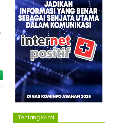
s
)
Tentang Kami