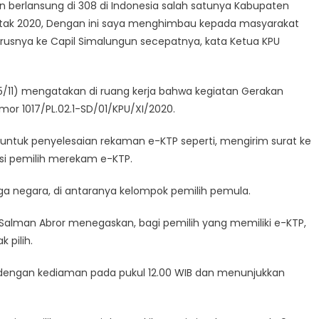
 berlansung di 308 di Indonesia salah satunya Kabupaten
tak 2020, Dengan ini saya menghimbau kepada masyarakat
snya ke Capil Simalungun secepatnya, kata Ketua KPU
/11) mengatakan di ruang kerja bahwa kegiatan Gerakan
mor 1017/PL.02.1-SD/01/KPU/XI/2020.
 untuk penyelesaian rekaman e-KTP seperti, mengirim surat ke
si pemilih merekam e-KTP.
rga negara, di antaranya kelompok pemilih pemula.
 Salman Abror menegaskan, bagi pemilih yang memiliki e-KTP,
 pilih.
, dengan kediaman pada pukul 12.00 WIB dan menunjukkan